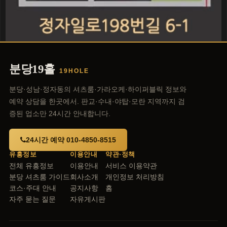
분당19홀
19HOLE
분당·성남·정자동의 셔츠룸·가라오케·하이퍼블릭 정보와
예약 상담을 한곳에서. 판교·수내·야탑·모란 지역까지 검
증된 업소만 24시간 안내합니다.
24시간 예약 010-4850-8515
유흥정보
이용안내
약관·정책
전체 유흥정보
이용안내
서비스 이용약관
분당 셔츠룸 가이드
회사소개
개인정보 처리방침
코스·주대 안내
공지사항
홈
자주 묻는 질문
자유게시판