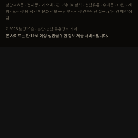
분당셔츠룸 · 정자동가라오케 · 판교하이퍼블릭 · 성남유흥 · 수내룸 · 야탑노래
방 · 모란·수원·용인 밤문화 정보 — 신분당선·수인분당선 접근, 24시간 예약 상
담
© 2026 분당19홀 · 분당·성남 유흥정보 가이드
본 사이트는 만 19세 이상 성인을 위한 정보 제공 서비스입니다.