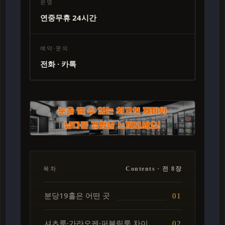
운영
연중무휴 24시간
예약·문의
전화 · 카톡
목차
Contents · 전 8장
분당19홀은 어떤 곳
셔츠룸·가라오케·퍼블릭룸 차이