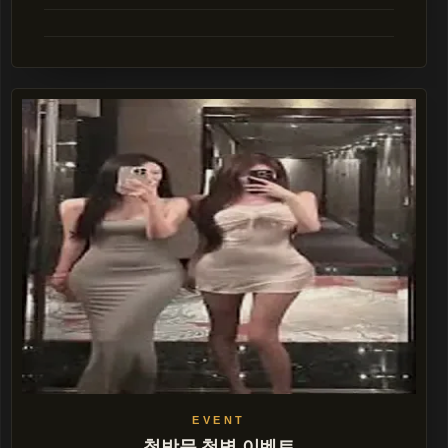
첫방문 첫병 이벤트