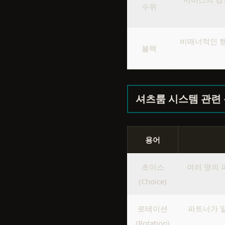
수위
비매너적인 행
블랙
셔츠룸 시스템 관련
용어
초이스
여러 명의 
(Choice)
로테이션
파트너가 
(Rotation)