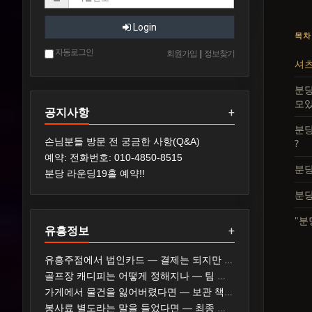
Login
목차
자동로그인
회원가입
|
정보찾기
셔츠
분당
모있
공지사항
+
분당
손님분들 방문 전 궁금한 사항(Q&A)
?
예약: 전화번호: 010-4850-8515
분당
분당 라운딩19홀 예약!!
분당
"분
유흥정보
+
유흥주점에서 법인카드 — 결제는 되지만 갈리는 것은 세무와 사규다
골프장 캐디피는 어떻게 정해지나 — 팀 기준·결제 수단·노캐디 선택
가게에서 물건을 잃어버렸다면 — 보관 책임과 요구할 수 있는 것
봉사료 별도라는 말을 들었다면 — 최종 지불 가격 표시와 확인 순서