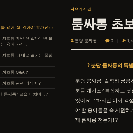
자유게시판
룸 용어, 왜 알아야 할까요? ?
 셔츠룸 예약 전 알아두면 쓸
분당 룸싸롱
0
1,
는 용어 사전 …
 셔츠룸, 제대로 즐기는 꿀팁
? 분당 룸싸롱의 특
 셔츠룸 Q&A ❓
분당 룸싸롱, 솔직히 궁금하
 셔츠룸 관련 검색어 ?
분들 계시죠? 복잡하고 낯
당 룸싸롱" 글을 마치며... ?
있어요! ? 하지만 이제 걱
야 할 용어들을 속 시원하게
제 룸싸롱 전문가! ?