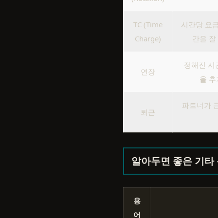
TC (Time
시간당 요금
Charge)
간을 잘
정해진 시
연장
을 추
파트너가 근
퇴근
알아두면 좋은 기타
용
어