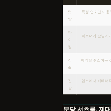
텃
특정 업소만 이용
밭
마
파트너가 손님에게
이
킹
캔
예약을 취소하는 것
슬
진
업소에서 비매너적
상
분당 셔츠룸, 제대