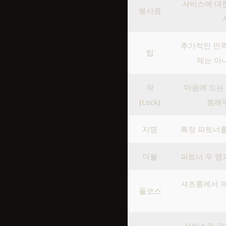
서비스에 대한
봉사료
추가적인 만족
팁
제는 아니
락
마음에 드는 
(Lock)
찜해두
지명
특정 파트너를
더블
파트너 두 명과
셔츠룸에서 제
풀코스
서비스의 강