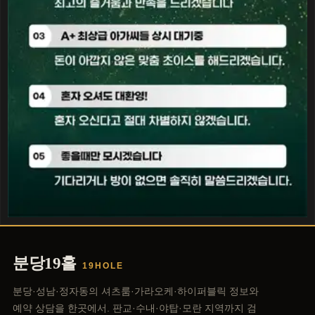
분당19홀
19HOLE
분당·성남·정자동의 셔츠룸·가라오케·하이퍼블릭 정보와
예약 상담을 한곳에서. 판교·수내·야탑·모란 지역까지 검