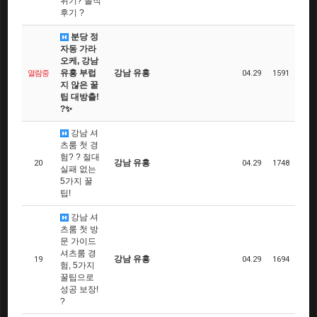
위기? 솔직
후기 ?
분당 정
자동 가라
오케, 강남
유흥 부럽
강남 유흥
열람중
04.29
1591
지 않은 꿀
팁 대방출!
?✨
강남 셔
츠룸 첫 경
험? ? 절대
강남 유흥
20
04.29
1748
실패 없는
5가지 꿀
팁!
강남 셔
츠룸 첫 방
문 가이드
셔츠룸 경
강남 유흥
19
04.29
1694
험, 5가지
꿀팁으로
성공 보장!
?