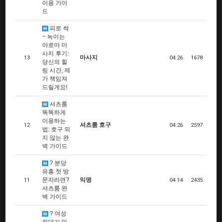
이용 가이
드
피로 싹
~ 녹이는
아로마 마
사지 후기:
마사지
13
04.26
1678
당신의 힐
링 시간, 제
가 책임져
드릴게요!
셔츠룸
똑똑하게
이용하는
셔츠룸 호구
12
04.26
2597
법: 호구 되
지 않는 완
벽 가이드
? 분당
유흥 첫 방
문자라면?
익명
11
04.14
2435
셔츠룸 완
벽 가이드
? 여성