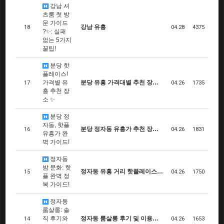
강남 셔
츠룸 첫 방
문 가이드
강남 유흥
18
04.28
4375
?✨: 실패
없는 5가지
꿀팁!
분당 핫
플레이스!
가격별 유
분당 유흥 가격대별 추천 장…
17
04.26
1735
흥 추천 장
소 ✨
분당 정
자동, 핫플
분당 정자동 유흥가 추천 장…
16
04.26
1831
유흥가 완
벽 가이드!
정자동
밤 문화: 핫
정자동 유흥 거리 핫플레이스…
15
04.26
1750
플 완벽 정
복 가이드!
정자동
룸살롱: 솔
직 후기와
정자동 룸살롱 후기 및 이용…
14
04.26
1653