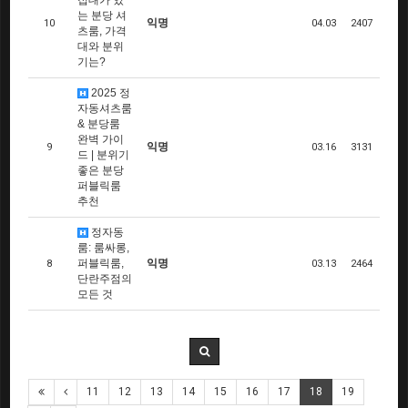
접대가 있
는 분당 셔
익명
10
04.03
2407
츠룸, 가격
대와 분위
기는?
2025 정
자동셔츠룸
& 분당룸
완벽 가이
익명
9
03.16
3131
드 | 분위기
좋은 분당
퍼블릭룸
추천
정자동
룸: 룸싸롱,
퍼블릭룸,
익명
8
03.13
2464
단란주점의
모든 것
11
12
13
14
15
16
17
18
19