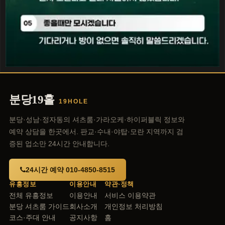
분당19홀
19HOLE
분당·성남·정자동의 셔츠룸·가라오케·하이퍼블릭 정보와
예약 상담을 한곳에서. 판교·수내·야탑·모란 지역까지 검
증된 업소만 24시간 안내합니다.
24시간 예약 010-4850-8515
유흥정보
이용안내
약관·정책
전체 유흥정보
이용안내
서비스 이용약관
분당 셔츠룸 가이드
회사소개
개인정보 처리방침
코스·주대 안내
공지사항
홈