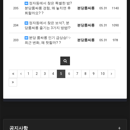
정자동에서 찾은 특별한 밤?
분당룸싸롱 경험, 왜 놓치면 후
분당룸싸롱
205
05.31
1140
회할까요? ?
정자동에서 찾은 보석?, 분
분당룸싸롱
204
05.31
1090
당룸싸롱 즐기는 3가지 방법!?
분당 룸싸롱 인기 급상승! ✨
분당룸싸롱
203
05.31
978
최근 변화, 왜 핫할까? ?
1
2
3
4
5
6
7
8
9
10
공지사항
+