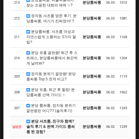
분당룸싸롱: 퍼블릭룸에서
분당룸싸롱
213
06.03
1010
찾는 조용한 대화의 매력 ✨?
정자동 셔츠룸 방문 후기: 분
분당룸싸롱
212
06.03
1081
당룸싸롱, 여기가 진짜였어! ?
분당룸싸롱: 셔츠룸 여성과
자연스럽게 소통하는 3가지 꿀
분당룸싸롱
211
06.03
1168
팁?
분당 유흥 끝판왕! 퇴근 후 스
트레스, 분당룸싸롱에서 화끈하
분당룸싸롱
210
06.02
1204
게 날려봐?
정자동 분위기 끝판왕! 분당
분당룸싸롱
209
06.02
1119
룸싸롱 Top 5 전격 비교?
분당 유흥, 퇴근 후 힐링! 분
분당룸싸롱
208
06.02
1062
당룸싸롱 선택 가이드 ✨
분당 룸싸롱, 정자동 분위기
분당룸싸롱
207
06.02
1243
끝판왕은 어디?? (솔직후기)
분당 셔츠룸, 친구와 함께?
솔직 후기 & 완벽 가이드 룸싸
분당룸싸롱
열람중
06.02
1239
롱 찐 경험?