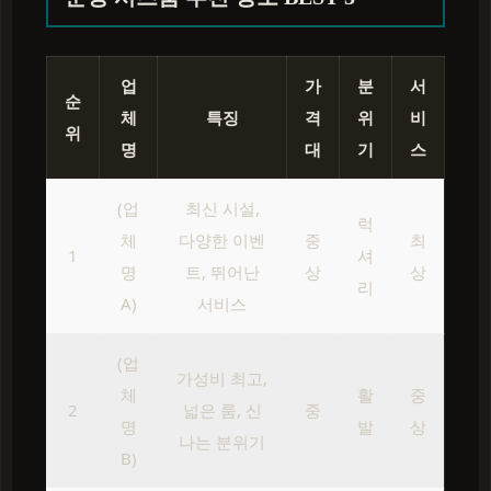
업
가
분
서
순
체
특징
격
위
비
위
명
대
기
스
(업
최신 시설,
럭
체
다양한 이벤
중
최
1
셔
명
트, 뛰어난
상
상
리
A)
서비스
(업
가성비 최고,
체
활
중
2
넓은 룸, 신
중
명
발
상
나는 분위기
B)