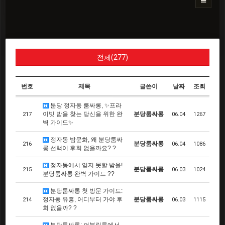
전체(277)
번호
제목
글쓴이
날짜
조회
분당 정자동 룸싸롱, ✨프라
이빗 밤을 찾는 당신을 위한 완
분당룸싸롱
217
06.04
1267
벽 가이드✨
정자동 밤문화, 왜 분당룸싸
분당룸싸롱
216
06.04
1086
롱 선택이 후회 없을까요? ?
정자동에서 잊지 못할 밤을!
분당룸싸롱
215
06.03
1024
분당룸싸롱 완벽 가이드 ??
분당룸싸롱 첫 방문 가이드:
정자동 유흥, 어디부터 가야 후
분당룸싸롱
214
06.03
1115
회 없을까? ?