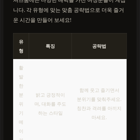
니다. 각 유형에 맞는 맞춤 공략법으로 더욱 즐거
운 시간을 만들어 보세요!
유
특징
공략법
형
활
발
한
함께 웃고 즐기면서
분
밝고 긍정적이
분위기를 맞춰주세요.
위
며, 대화를 주도
칭찬과 격려를 아끼지
기
하는 스타일
마세요.
메
이