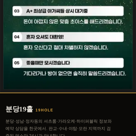
분당19홀
19HOLE
분당·성남·정자동의 셔츠룸·가라오케·하이퍼블릭 정보와
예약 상담을 한곳에서. 판교·수내·야탑·모란 지역까지 검
증된 업소만 24시간 안내합니다.