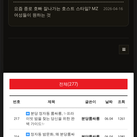
요즘 종로 호빠 잘나가는 호스트 스타일? MZ
2026-04-16
여성들이 원하는 것
전체(277)
번호
제목
글쓴이
날짜
조회
분당 정자동 룸싸롱, ✨프라
이빗 밤을 찾는 당신을 위한 완
분당룸싸롱
217
06.04
1261
벽 가이드✨
정자동 밤문화, 왜 분당룸싸
분당룸싸롱
216
06.04
1081