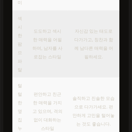
미
섹
시
도도하고 섹시
자신감 있는 태도로
한
한 매력을 어필
다가가고, 칭찬과 함
팜
하며, 남자를 사
께 남다른 매력을 어
므
로잡는 스타일
필하세요.
파
탈
털
털
편안하고 친근
솔직하고 진솔한 모습
한
한 매력을 가지
으로 다가가세요. 편
옆
고 있으며, 격의
안하게 고민을 털어놓
집
없이 대화하는
는 것도 좋습니다.
누
스타일