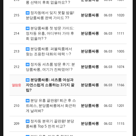
롱 선택이 후회 없을까요? ?
정자동에서 잊지 못할 밤을!
분당룸싸롱
215
06.03
1020
분당룸싸롱 완벽 가이드 ??
분당룸싸롱 첫 방문 가이드:
정자동 유흥, 어디부터 가야 후
분당룸싸롱
214
06.03
1111
회 없을까? ?
분당룸싸롱: 퍼블릭룸에서
분당룸싸롱
213
06.03
1005
찾는 조용한 대화의 매력 ✨?
정자동 셔츠룸 방문 후기: 분
분당룸싸롱
212
06.03
1074
당룸싸롱, 여기가 진짜였어! ?
분당룸싸롱: 셔츠룸 여성과
자연스럽게 소통하는 3가지 꿀
분당룸싸롱
열람중
06.03
1166
팁?
분당 유흥 끝판왕! 퇴근 후 스
트레스, 분당룸싸롱에서 화끈하
분당룸싸롱
210
06.02
1201
게 날려봐?
정자동 분위기 끝판왕! 분당
분당룸싸롱
209
06.02
1115
룸싸롱 Top 5 전격 비교?