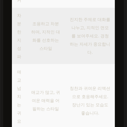
커
차
진지한 주제로 대화를
분
조용하고 차분
나누고, 지적인 면모
한
하며, 지적인 대
를 보여주세요. 경청
지
화를 선호하는
하는 자세가 중요합니
성
스타일
다.
파
애
교
넘
칭찬과 귀여운 리액션
애교가 많고, 귀
치
으로 호응해주세요.
여운 매력을 어
는
장난기 있는 모습도
필하는 스타일
귀
좋습니다.
요