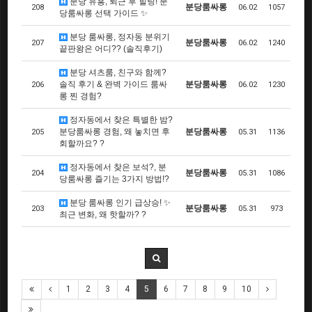
분당 유흥, 퇴근 후 힐링! 분
분당룸싸롱
208
06.02
1057
당룸싸롱 선택 가이드 ✨
분당 룸싸롱, 정자동 분위기
분당룸싸롱
207
06.02
1240
끝판왕은 어디?? (솔직후기)
분당 셔츠룸, 친구와 함께?
솔직 후기 & 완벽 가이드 룸싸
분당룸싸롱
206
06.02
1230
롱 찐 경험?
정자동에서 찾은 특별한 밤?
분당룸싸롱 경험, 왜 놓치면 후
분당룸싸롱
205
05.31
1136
회할까요? ?
정자동에서 찾은 보석?, 분
분당룸싸롱
204
05.31
1086
당룸싸롱 즐기는 3가지 방법!?
분당 룸싸롱 인기 급상승! ✨
분당룸싸롱
203
05.31
973
최근 변화, 왜 핫할까? ?
1
2
3
4
5
6
7
8
9
10