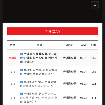
전체(277)
번호
제목
글쓴이
날짜
조회
분당 정자동 룸싸롱, ✨프라
이빗 밤을 찾는 당신을 위한 완
분당룸싸롱
열람중
06.04
1266
벽 가이드✨
정자동 밤문화, 왜 분당룸싸
분당룸싸롱
216
06.04
1085
롱 선택이 후회 없을까요? ?
정자동에서 잊지 못할 밤을!
분당룸싸롱
215
06.03
1024
분당룸싸롱 완벽 가이드 ??
분당룸싸롱 첫 방문 가이드:
정자동 유흥, 어디부터 가야 후
분당룸싸롱
214
06.03
1114
회 없을까? ?