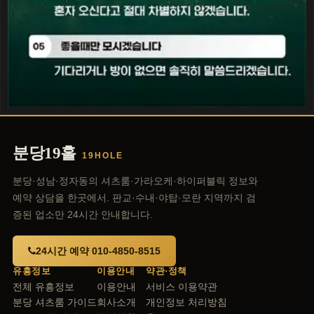
분당19홀
19HOLE
분당·성남·정자동의 셔츠룸·가라오케·하이퍼블릭 정보와
예약 상담을 한곳에서. 판교·수내·야탑·모란 지역까지 검
증된 업소만 24시간 안내합니다.
24시간 예약 010-4850-8515
유흥정보
이용안내
약관·정책
전체 유흥정보
이용안내
서비스 이용약관
분당 셔츠룸 가이드
회사소개
개인정보 처리방침