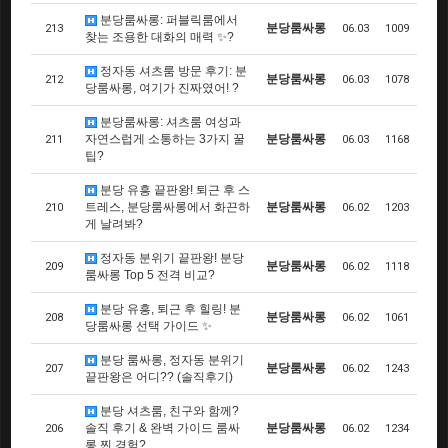
분당룸싸롱: 퍼블릭룸에서
분당룸싸롱
213
06.03
1009
찾는 조용한 대화의 매력 ✨?
정자동 셔츠룸 방문 후기: 분
분당룸싸롱
212
06.03
1078
당룸싸롱, 여기가 진짜였어! ?
분당룸싸롱: 셔츠룸 여성과
자연스럽게 소통하는 3가지 꿀
분당룸싸롱
211
06.03
1168
팁?
분당 유흥 끝판왕! 퇴근 후 스
트레스, 분당룸싸롱에서 화끈하
분당룸싸롱
210
06.02
1203
게 날려봐?
정자동 분위기 끝판왕! 분당
분당룸싸롱
209
06.02
1118
룸싸롱 Top 5 전격 비교?
분당 유흥, 퇴근 후 힐링! 분
분당룸싸롱
208
06.02
1061
당룸싸롱 선택 가이드 ✨
분당 룸싸롱, 정자동 분위기
분당룸싸롱
207
06.02
1243
끝판왕은 어디?? (솔직후기)
분당 셔츠룸, 친구와 함께?
솔직 후기 & 완벽 가이드 룸싸
분당룸싸롱
206
06.02
1234
롱 찐 경험?