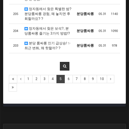
정자동에서 찾은 특별한 밤?
분당룸싸롱 경험, 왜 놓치면 후
분당룸싸롱
205
05.31
1140
회할까요? ?
정자동에서 찾은 보석?, 분
분당룸싸롱
204
05.31
1090
당룸싸롱 즐기는 3가지 방법!?
분당 룸싸롱 인기 급상승! ✨
분당룸싸롱
203
05.31
978
최근 변화, 왜 핫할까? ?
1
2
3
4
5
6
7
8
9
10