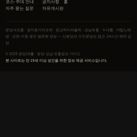
코스·주대 안내
공지사항
홈
자주 묻는 질문
자유게시판
분당셔츠룸 · 정자동가라오케 · 판교하이퍼블릭 · 성남유흥 · 수내룸 · 야탑노래
방 · 모란·수원·용인 밤문화 정보 — 신분당선·수인분당선 접근, 24시간 예약 상
담
© 2026 분당19홀 · 분당·성남 유흥정보 가이드
본 사이트는 만 19세 이상 성인을 위한 정보 제공 서비스입니다.