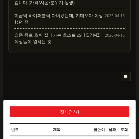
깁니다 (가격/시설/분위기 생생)
미금역 하이퍼블릭 다녀왔는데, 기대보다 이상
2026-04-16
했던 점
요즘 종로 호빠 잘나가는 호스트 스타일? MZ
2026-04-16
여성들이 원하는 것
전체(277)
번호
제목
글쓴이
날짜
조회