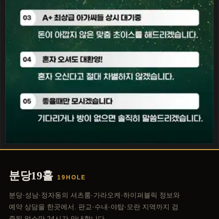
분당19홀
19HOLE
분당·성남·정자동의 셔츠룸·가라오케·하이퍼블릭 정보와
예약 상담을 한곳에서. 판교·수내·야탑·모란 지역까지 검
증된 업소만 24시간 안내합니다.