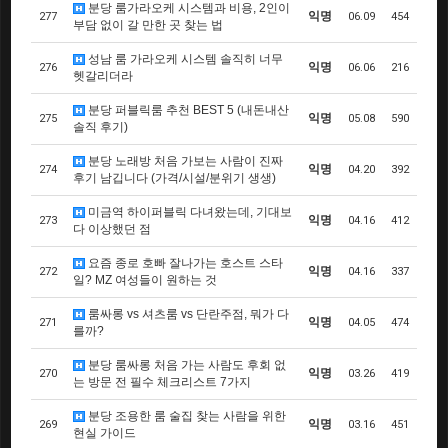
분당 룸가라오케 시스템과 비용, 2인이
익명
277
06.09
454
부담 없이 갈 만한 곳 찾는 법
성남 룸 가라오케 시스템 솔직히 너무
익명
276
06.06
216
헷갈리더라
분당 퍼블릭룸 추천 BEST 5 (내돈내산
익명
275
05.08
590
솔직 후기)
분당 노래방 처음 가보는 사람이 진짜
익명
274
04.20
392
후기 남깁니다 (가격/시설/분위기 생생)
미금역 하이퍼블릭 다녀왔는데, 기대보
익명
273
04.16
412
다 이상했던 점
요즘 종로 호빠 잘나가는 호스트 스타
익명
272
04.16
337
일? MZ 여성들이 원하는 것
룸싸롱 vs 셔츠룸 vs 단란주점, 뭐가 다
익명
271
04.05
474
를까?
분당 룸싸롱 처음 가는 사람도 후회 없
익명
270
03.26
419
는 방문 전 필수 체크리스트 7가지
분당 조용한 룸 술집 찾는 사람을 위한
익명
269
03.16
451
현실 가이드