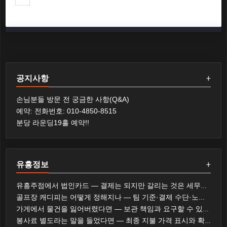
공지사항
+
손님분들 방문 전 궁금한 사항(Q&A)
예약: 전화번호: 010-4850-8515
분당 라운딩19홀 예약!!
유흥정보
+
유흥주점에서 법인카드 — 결제는 되지만 갈리는 것은 세무와 사규다
골프장 캐디피는 어떻게 정해지나 — 팀 기준·결제 수단·노캐디 선택
가게에서 물건을 잃어버렸다면 — 보관 책임과 요구할 수 있는 것
봉사료 별도라는 말을 들었다면 — 최종 지불 가격 표시와 확인 순서