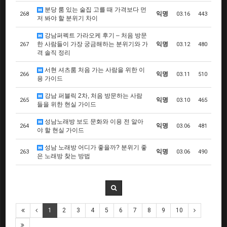
분당 룸 있는 술집 고를 때 가격보다 먼
익명
268
03.16
443
저 봐야 할 분위기 차이
강남퍼펙트 가라오케 후기 – 처음 방문
한 사람들이 가장 궁금해하는 분위기와 가
익명
267
03.12
480
격 솔직 정리
서현 셔츠룸 처음 가는 사람을 위한 이
익명
266
03.11
510
용 가이드
강남 퍼블릭 2차, 처음 방문하는 사람
익명
265
03.10
465
들을 위한 현실 가이드
성남노래방 보도 문화와 이용 전 알아
익명
264
03.06
481
야 할 현실 가이드
성남 노래방 어디가 좋을까? 분위기 좋
익명
263
03.06
490
은 노래방 찾는 방법
1
2
3
4
5
6
7
8
9
10