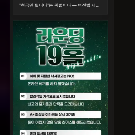
"현금만 됩니다"는 위법이다 — 여전법 제19조와 신고 두 갈래