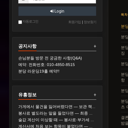
Login
목차
자동로그인
회원가입
|
정보찾기
분당
분당
공지사항
+
분당
징
손님분들 방문 전 궁금한 사항(Q&A)
분당
예약: 전화번호: 010-4850-8515
분당 라운딩19홀 예약!!
분당
항
분당
유흥정보
+
분당
츠 
가게에서 물건을 잃어버렸다면 — 보관 책임과 요구할 수 있는 것
봉사료 별도라는 말을 들었다면 — 최종 지불 가격 표시와 확인 순서
결론
술값 계산이 이상할 때 — 봉사료·부가세 표기와 확인 순서
밤
계산서에 처음 보는 항목이 붙었다면 — 가격표 게시 의무와 대응 순서