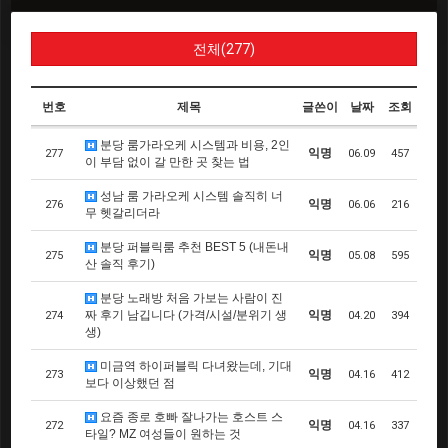
전체(277)
번호
제목
글쓴이
날짜
조회
분당 룸가라오케 시스템과 비용, 2인
익명
277
06.09
457
이 부담 없이 갈 만한 곳 찾는 법
성남 룸 가라오케 시스템 솔직히 너
익명
276
06.06
216
무 헷갈리더라
분당 퍼블릭룸 추천 BEST 5 (내돈내
익명
275
05.08
595
산 솔직 후기)
분당 노래방 처음 가보는 사람이 진
짜 후기 남깁니다 (가격/시설/분위기 생
익명
274
04.20
394
생)
미금역 하이퍼블릭 다녀왔는데, 기대
익명
273
04.16
412
보다 이상했던 점
요즘 종로 호빠 잘나가는 호스트 스
익명
272
04.16
337
타일? MZ 여성들이 원하는 것