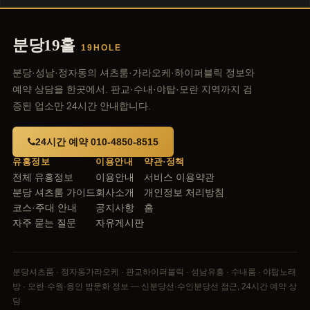
분당19홀
19HOLE
분당·성남·정자동의 셔츠룸·가라오케·하이퍼블릭 정보와
예약 상담을 한곳에서. 판교·수내·야탑·모란 지역까지 검
증된 업소만 24시간 안내합니다.
24시간 예약 010-4850-8515
유흥정보
이용안내
약관·정책
전체 유흥정보
이용안내
서비스 이용약관
분당 셔츠룸 가이드
회사소개
개인정보 처리방침
코스·주대 안내
공지사항
홈
자주 묻는 질문
자유게시판
분당셔츠룸 · 정자동가라오케 · 판교하이퍼블릭 · 성남유흥 · 수내룸 · 야탑노래
방 · 모란·수원·용인 밤문화 정보 — 신분당선·수인분당선 접근, 24시간 예약 상
담