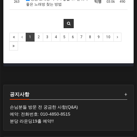
익명
263
03.06
490
좋은 노래방 찾는 방법
1
2
3
4
5
6
7
8
9
10
공지사항
+
손님분들 방문 전 궁금한 사항(Q&A)
예약: 전화번호: 010-4850-8515
분당 라운딩19홀 예약!!