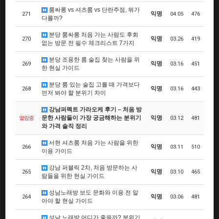
룸싸롱 vs 셔츠룸 vs 단란주점, 뭐가
익명
271
04.05
476
다를까?
분당 룸싸롱 처음 가는 사람도 후회
익명
270
03.26
419
없는 방문 전 필수 체크리스트 7가지
분당 조용한 룸 술집 찾는 사람을 위
익명
269
03.16
451
한 현실 가이드
분당 룸 있는 술집 고를 때 가격보다
익명
268
03.16
443
먼저 봐야 할 분위기 차이
강남퍼펙트 가라오케 후기 – 처음 방
문한 사람들이 가장 궁금해하는 분위기
익명
열람중
03.12
481
와 가격 솔직 정리
서현 셔츠룸 처음 가는 사람을 위한
익명
266
03.11
510
이용 가이드
강남 퍼블릭 2차, 처음 방문하는 사
익명
265
03.10
465
람들을 위한 현실 가이드
성남노래방 보도 문화와 이용 전 알
익명
264
03.06
481
아야 할 현실 가이드
성남 노래방 어디가 좋을까? 분위기