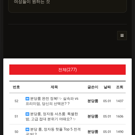
여성들이 원하는 것
전체(277)
번호
제목
글쓴이
날짜
조회
분당룸 완전 정복! ✨ 실속파 vs
분당룸
52
05.01
1437
프리미엄, 당신의 선택은? ?
분당룸, 정자동 셔츠룸: 특별한
분당룸
51
05.01
1606
밤, 고급 접대 분위기 어때요? ✨
분당 룸, 정자동 핫플 Top 5 전격
분당룸
50
05.01
1490
공개! ?