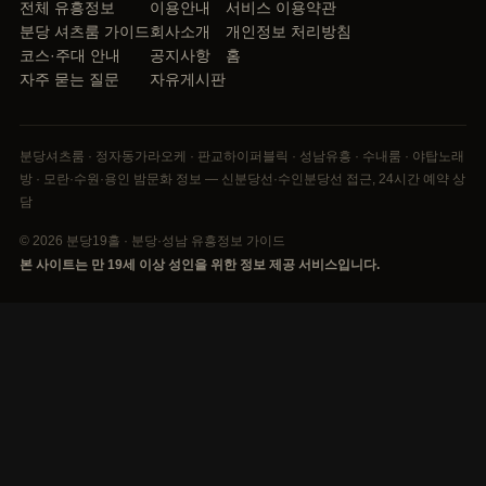
전체 유흥정보
이용안내
서비스 이용약관
분당 셔츠룸 가이드
회사소개
개인정보 처리방침
코스·주대 안내
공지사항
홈
자주 묻는 질문
자유게시판
분당셔츠룸 · 정자동가라오케 · 판교하이퍼블릭 · 성남유흥 · 수내룸 · 야탑노래
방 · 모란·수원·용인 밤문화 정보 — 신분당선·수인분당선 접근, 24시간 예약 상
담
© 2026 분당19홀 · 분당·성남 유흥정보 가이드
본 사이트는 만 19세 이상 성인을 위한 정보 제공 서비스입니다.