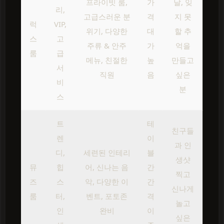
프라이빗 룸,
가
날, 잊
리,
고급스러운 분
격
지 못
럭
VIP,
위기, 다양한
대
할 추
스
고
주류 & 안주
가
억을
룸
급
메뉴, 친절한
높
만들고
서
직원
음
싶은
비
분
스
트
테
친구들
렌
이
과 인
디,
세련된 인테리
블
생샷
뮤
힙
어, 신나는 음
간
찍고
즈
스
악, 다양한 이
간
신나게
룸
터,
벤트, 포토존
격
놀고
인
완비
이
싶은