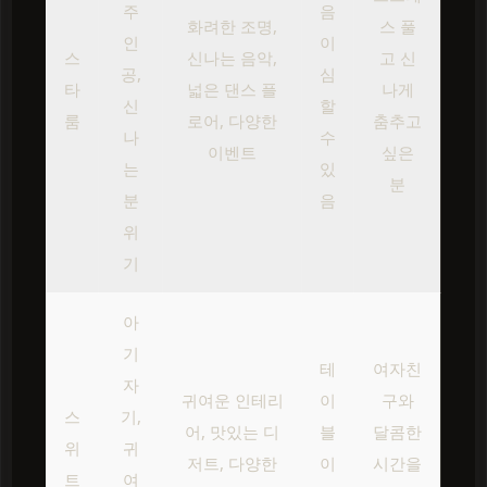
주
음
화려한 조명,
스 풀
인
이
스
신나는 음악,
고 신
공,
심
타
넓은 댄스 플
나게
신
할
룸
로어, 다양한
춤추고
나
수
이벤트
싶은
는
있
분
분
음
위
기
아
기
테
여자친
자
귀여운 인테리
이
구와
스
기,
어, 맛있는 디
블
달콤한
위
귀
저트, 다양한
이
시간을
트
여