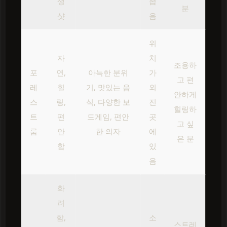
생
좁
분
샷
음
위
자
치
조용하
포
연,
아늑한 분위
가
고 편
레
힐
기, 맛있는 음
외
안하게
스
링,
식, 다양한 보
진
힐링하
트
편
드게임, 편안
곳
고 싶
룸
안
한 의자
에
은 분
함
있
음
화
려
함,
소
스트레