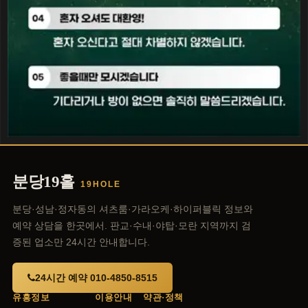
분당19홀
19HOLE
분당·성남·정자동의 셔츠룸·가라오케·하이퍼블릭 정보와
예약 상담을 한곳에서. 판교·수내·야탑·모란 지역까지 검
증된 업소만 24시간 안내합니다.
24시간 예약 010-4850-8515
유흥정보
이용안내
약관·정책