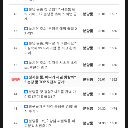
분당 유흥 첫 경험? ? 셔츠룸 완
벽 가이드! ? 분당룸 초이스 비법 공
분당룸
49
05.01
1607
개
놓치면 후회! 분당룸 예약 꿀팁 5
분당룸
48
05.01
1586
가지?
분당 유흥, 어디로 가야 할까요?
? 실속파 vs 프리미엄 룸 비교 완벽
분당룸
47
05.01
1586
가이드!
놓치면 후회! 정자동 셔츠룸 초이
분당룸
46
05.01
1686
스, 후끈한 밤 ?
정자동 룸, 어디가 제일 핫할까?
분당룸
열람중
05.01
1622
? 분당 룸 TOP 5 전격 공개!
분당룸 첫 경험? 셔츠룸 완벽 가
분당룸
44
05.01
1650
이드 (후기 & 꿀팁) ?
친구들과 럭셔리 분당룸 경험! 솔
분당룸
43
04.30
1474
직 후기 ?
분당룸 고민? 강남 퍼블릭룸 비
분당룸
42
04.30
1508
교분석 & 찐후기?