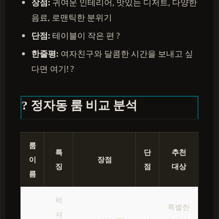
장점:
귀여운 인테리어, 맛있는 디저트, 다양한
음료, 로맨틱한 분위기
단점:
테이블이 작은 편 ?
한줄평:
여자친구와 달콤한 시간을 보내고 싶
다면 여기! ?
? 정자동 룸 비교 분석
룸
특
단
추천
이
장점
징
점
대상
름
럭
특별한
셔