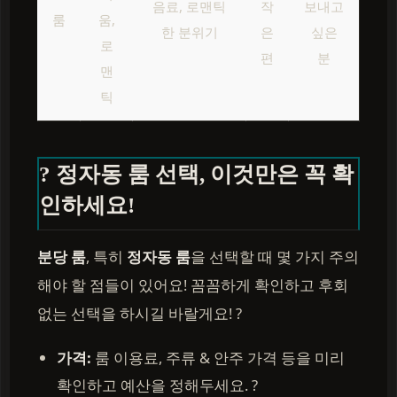
음료, 로맨틱
작
보내고
룸
움,
한 분위기
은
싶은
로
편
분
맨
틱
? 정자동 룸 선택, 이것만은 꼭 확
인하세요!
분당 룸
, 특히
정자동 룸
을 선택할 때 몇 가지 주의
해야 할 점들이 있어요! 꼼꼼하게 확인하고 후회
없는 선택을 하시길 바랄게요! ?
가격:
룸 이용료, 주류 & 안주 가격 등을 미리
확인하고 예산을 정해두세요. ?