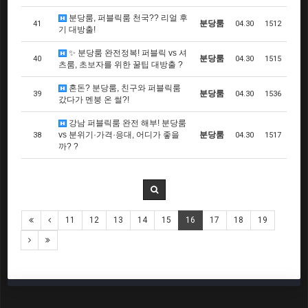
분당룸, 퍼블릭룸 천국?? 리얼 후
분당룸
41
04.30
1512
기 대방출!
✨ 분당룸 완전정복! 퍼블릭 vs 셔
분당룸
40
04.30
1515
츠룸, 초보자를 위한 꿀팁 대방출 ?
혼돈? 분당룸, 친구와 퍼블릭룸
분당룸
39
04.30
1536
갔다가 멘붕 온 썰?!
강남 퍼블릭룸 완전 해부! 분당룸
vs 분위기·가격·응대, 어디가 좋을
분당룸
38
04.30
1517
까? ?
11
12
13
14
15
16
17
18
19