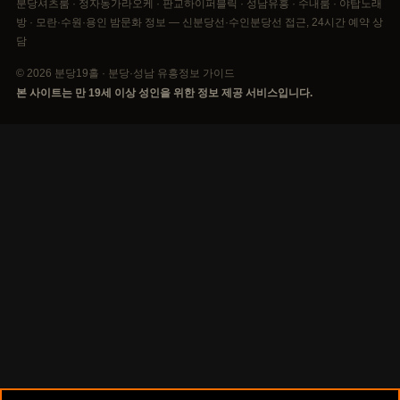
분당셔츠룸 · 정자동가라오케 · 판교하이퍼블릭 · 성남유흥 · 수내룸 · 야탑노래
방 · 모란·수원·용인 밤문화 정보 — 신분당선·수인분당선 접근, 24시간 예약 상
담
© 2026 분당19홀 · 분당·성남 유흥정보 가이드
본 사이트는 만 19세 이상 성인을 위한 정보 제공 서비스입니다.