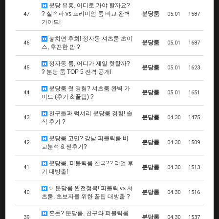
분당 유흥, 어디로 가야 할까요?
? 실속파 vs 프리미엄 룸 비교 완벽
분당룸
47
05.01
1587
가이드!
놓치면 후회! 정자동 셔츠룸 초이
분당룸
46
05.01
1687
스, 후끈한 밤 ?
정자동 룸, 어디가 제일 핫할까?
분당룸
45
05.01
1623
? 분당 룸 TOP 5 전격 공개!
분당룸 첫 경험? 셔츠룸 완벽 가
분당룸
44
05.01
1651
이드 (후기 & 꿀팁) ?
친구들과 럭셔리 분당룸 경험! 솔
분당룸
43
04.30
1475
직 후기 ?
분당룸 고민? 강남 퍼블릭룸 비
분당룸
42
04.30
1509
교분석 & 찐후기?
분당룸, 퍼블릭룸 천국?? 리얼 후
분당룸
41
04.30
1513
기 대방출!
✨ 분당룸 완전정복! 퍼블릭 vs 셔
분당룸
40
04.30
1516
츠룸, 초보자를 위한 꿀팁 대방출 ?
혼돈? 분당룸, 친구와 퍼블릭룸
분당룸
39
04.30
1537