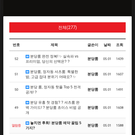
전체(277)
번호
제목
글쓴이
날짜
조회
분당룸 완전 정복! ✨ 실속파 vs
분당룸
52
05.01
1439
프리미엄, 당신의 선택은? ?
분당룸, 정자동 셔츠룸: 특별한
분당룸
51
05.01
1607
밤, 고급 접대 분위기 어때요? ✨
분당 룸, 정자동 핫플 Top 5 전격
분당룸
50
05.01
1491
공개! ?
분당 유흥 첫 경험? ? 셔츠룸 완
벽 가이드! ? 분당룸 초이스 비법 공
분당룸
49
05.01
1608
개
놓치면 후회! 분당룸 예약 꿀팁 5
분당룸
열람중
05.01
1588
가지?