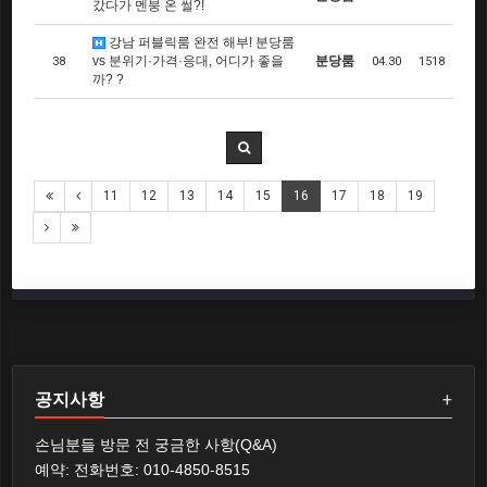
갔다가 멘붕 온 썰?!
강남 퍼블릭룸 완전 해부! 분당룸
vs 분위기·가격·응대, 어디가 좋을
분당룸
38
04.30
1518
까? ?
11
12
13
14
15
16
17
18
19
공지사항
+
손님분들 방문 전 궁금한 사항(Q&A)
예약: 전화번호: 010-4850-8515