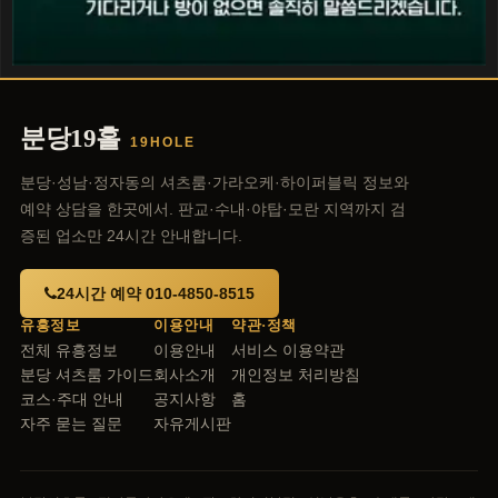
분당19홀
19HOLE
분당·성남·정자동의 셔츠룸·가라오케·하이퍼블릭 정보와
예약 상담을 한곳에서. 판교·수내·야탑·모란 지역까지 검
증된 업소만 24시간 안내합니다.
24시간 예약 010-4850-8515
유흥정보
이용안내
약관·정책
전체 유흥정보
이용안내
서비스 이용약관
분당 셔츠룸 가이드
회사소개
개인정보 처리방침
코스·주대 안내
공지사항
홈
자주 묻는 질문
자유게시판