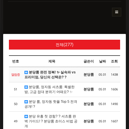
전체(277)
번호
제목
글쓴이
날짜
조회
분당룸 완전 정복! ✨ 실속파 vs
분당룸
열람중
05.01
1438
프리미엄, 당신의 선택은? ?
분당룸, 정자동 셔츠룸: 특별한
분당룸
51
05.01
1606
밤, 고급 접대 분위기 어때요? ✨
분당 룸, 정자동 핫플 Top 5 전격
분당룸
50
05.01
1490
공개! ?
분당 유흥 첫 경험? ? 셔츠룸 완
벽 가이드! ? 분당룸 초이스 비법 공
분당룸
49
05.01
1607
개