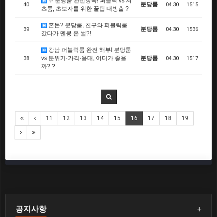
✨ 분당룸 완전정복! 퍼블릭 vs 셔
분당룸
40
04.30
1515
츠룸, 초보자를 위한 꿀팁 대방출 ?
혼돈? 분당룸, 친구와 퍼블릭룸
분당룸
39
04.30
1536
갔다가 멘붕 온 썰?!
강남 퍼블릭룸 완전 해부! 분당룸
vs 분위기·가격·응대, 어디가 좋을
분당룸
38
04.30
1517
까? ?
11
12
13
14
15
16
17
18
19
공지사항
+