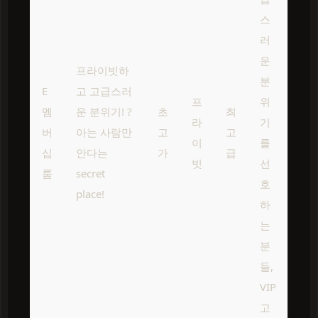
스
러
운
프라이빗하
분
E
고 고급스러
프
위
멤
운 분위기! ?
초
최
라
기
버
아는 사람만
고
고
이
를
십
안다는
가
급
빗
선
룸
secret
호
place!
하
는
분
들,
VIP
고