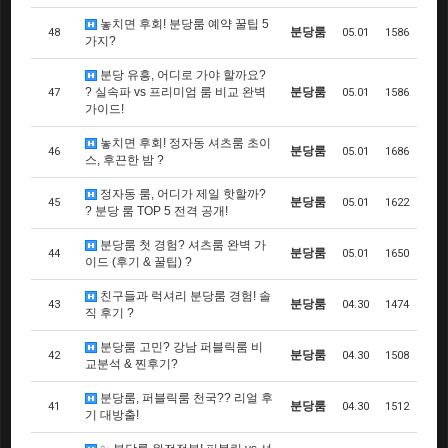
놓치면 후회! 분당룸 예약 꿀팁 5
분당룸
48
05.01
1586
가지?
분당 유흥, 어디로 가야 할까요?
? 실속파 vs 프리미엄 룸 비교 완벽
분당룸
47
05.01
1586
가이드!
놓치면 후회! 정자동 셔츠룸 초이
분당룸
46
05.01
1686
스, 후끈한 밤 ?
정자동 룸, 어디가 제일 핫할까?
분당룸
45
05.01
1622
? 분당 룸 TOP 5 전격 공개!
분당룸 첫 경험? 셔츠룸 완벽 가
분당룸
44
05.01
1650
이드 (후기 & 꿀팁) ?
친구들과 럭셔리 분당룸 경험! 솔
분당룸
43
04.30
1474
직 후기 ?
분당룸 고민? 강남 퍼블릭룸 비
분당룸
42
04.30
1508
교분석 & 찐후기?
분당룸, 퍼블릭룸 천국?? 리얼 후
분당룸
41
04.30
1512
기 대방출!