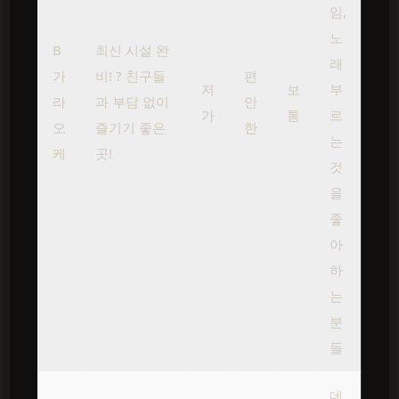
임,
노
B
최신 시설 완
래
가
비! ? 친구들
편
저
보
부
라
과 부담 없이
안
가
통
르
오
즐기기 좋은
한
는
케
곳!
것
을
좋
아
하
는
분
들
데