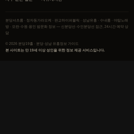
분당셔츠룸 · 정자동가라오케 · 판교하이퍼블릭 · 성남유흥 · 수내룸 · 야탑노래
방 · 모란·수원·용인 밤문화 정보 — 신분당선·수인분당선 접근, 24시간 예약 상
담
© 2026 분당19홀 · 분당·성남 유흥정보 가이드
본 사이트는 만 19세 이상 성인을 위한 정보 제공 서비스입니다.