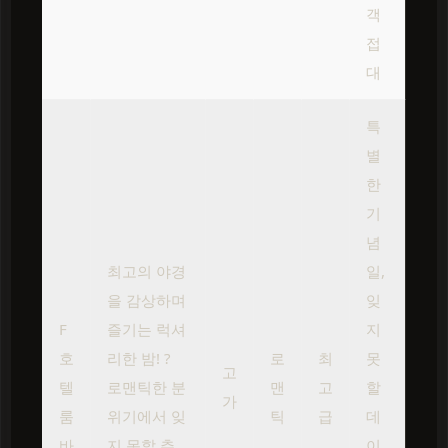
객
접
대
특
별
한
기
념
최고의 야경
일,
을 감상하며
잊
F
즐기는 럭셔
지
호
리한 밤! ?
로
최
못
고
텔
로맨틱한 분
맨
고
할
가
룸
위기에서 잊
틱
급
데
바
지 못할 추
이