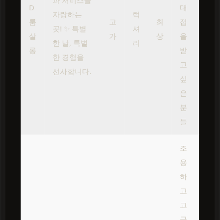
과 서비스를
D
대
자랑하는
럭
룸
고
최
접
곳! ✨ 특별
셔
살
가
상
을
한 날, 특별
리
롱
받
한 경험을
고
선사합니다.
싶
은
분
들
조
용
하
고
고
급