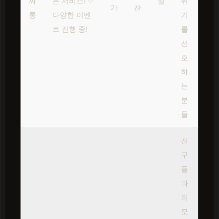
싸
은 서비스! ✨
절
위
가
찬
롱
다양한 이벤
기
트 진행 중!
를
선
호
하
는
분
들
친
구
들
과
의
모