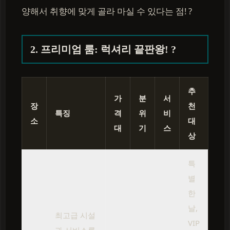
양해서 취향에 맞게 골라 마실 수 있다는 점! ?
2. 프리미엄 룸: 럭셔리 끝판왕! ?
추
가
분
서
장
천
특징
격
위
비
소
대
대
기
스
상
특
별
한
날,
최고급 시설
VIP