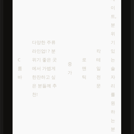
이
트,
분
위
다양한 주류
기
라인업! ? 분
칵
있
C
위기 좋은 곳
로
테
는
중
룸
에서 가볍게
맨
일
술
가
바
한잔하고 싶
틱
전
자
은 분들께 추
문
리
천!
를
원
하
는
분