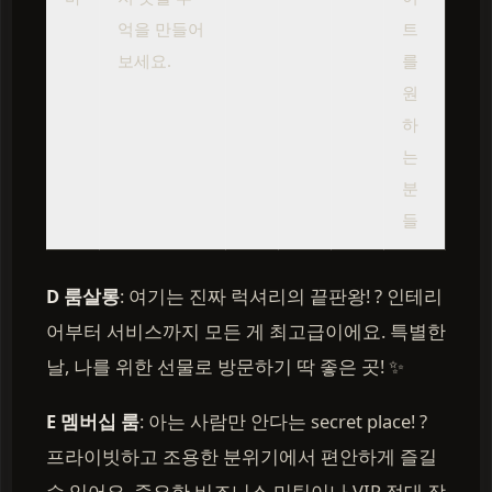
억을 만들어
트
보세요.
를
원
하
는
분
들
D 룸살롱
: 여기는 진짜 럭셔리의 끝판왕! ? 인테리
어부터 서비스까지 모든 게 최고급이에요. 특별한
날, 나를 위한 선물로 방문하기 딱 좋은 곳! ✨
E 멤버십 룸
: 아는 사람만 안다는 secret place! ?
프라이빗하고 조용한 분위기에서 편안하게 즐길
수 있어요. 중요한 비즈니스 미팅이나 VIP 접대 장