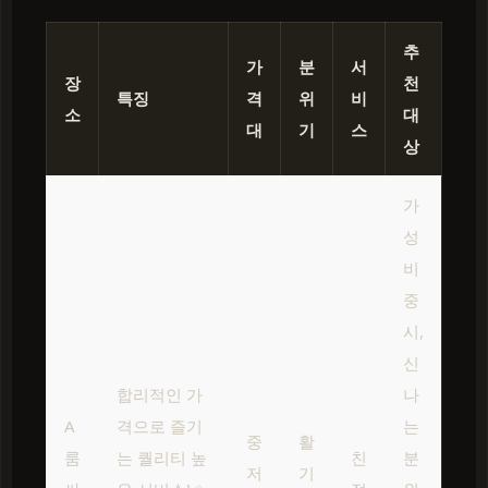
추
가
분
서
장
천
특징
격
위
비
소
대
대
기
스
상
가
성
비
중
시,
신
합리적인 가
나
A
격으로 즐기
는
중
활
룸
는 퀄리티 높
친
분
저
기