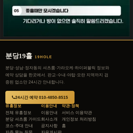
분당19홀
19HOLE
분당·성남·정자동의 셔츠룸·가라오케·하이퍼블릭 정보와
예약 상담을 한곳에서. 판교·수내·야탑·모란 지역까지 검
증된 업소만 24시간 안내합니다.
24시간 예약 010-4850-8515
유흥정보
이용안내
약관·정책
전체 유흥정보
이용안내
서비스 이용약관
분당 셔츠룸 가이드
회사소개
개인정보 처리방침
코스·주대 안내
공지사항
홈
자주 묻는 질문
자유게시판