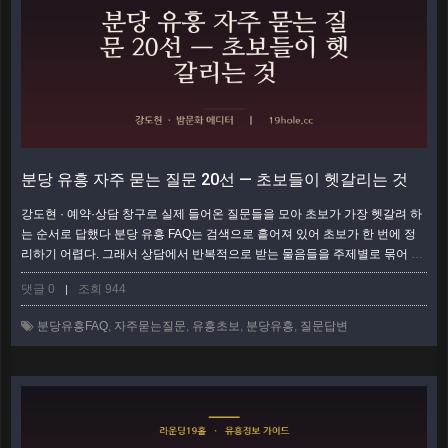
분당 유흥 자주 묻는 질문 20선 — 초보들이 헷갈리는 것
강도현 · 예약·상담 창구로 실제 들어온 질문들을 모아 초보가 가장 헷갈려 하
는 순서로 답했다 분당 유흥 FAQ는 검색으로 흩어져 있어 초보가 한 번에 정
리하기 어렵다. 그래서 상담에서 반복적으로 받는 물음들을 주제별로 묶어 문
답 형태로 답을 붙였다. 가격·형태·예약·매너까지, 처음 가는 사람이 진짜 궁금
댓글 0
조회 944
|
해하는 것 위주다. 확정 금액이나 특정 업소 단정은 피하고, 판단에 쓰는 '기
준'을 주는 데 초점을 맞췄다. 가격·계산이 헷갈릴 때 Q1. 1인당 얼마면 되나
분당유흥FAQ
,
자주묻는질문
,
유흥초보
,
분당유흥
,
질문답변
요? 한 줄로 답하기 어렵다. 형태·인원·시간·주류가 총액을 좌우하기 때문…
더보기