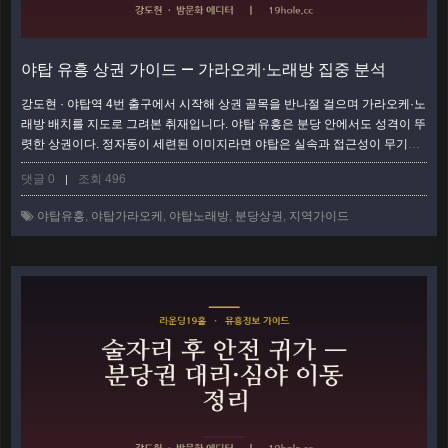
야탑 유흥 상권 가이드 — 가라오케·노래방 집중 분석
강도현 · 야탑역 4번 출구에서 시작해 상권 골목을 반나절 걸으며 가라오케·노
래방 배치를 지도로 그려본 취재입니다. 야탑 유흥은 분당 안에서도 성격이 뚜
렷한 상권이다. 정자동이 세련된 이미지라면 야탑은 실속과 접근성이 무기인
생활밀착형 밤거리다. 야탑역을 중심으로 가라오케·노래방이 어느 방향, 어느
댓글 0
조회 496
|
골목에 몰려 있는지 구역을 나눠 지리적으로 짚어보면 처음 오는 사람도 헤매
지 않는다. 이 글은 발로 걸으며 확인한 야탑 상권의 구역별 지도다. 야탑역 로
야탑유흥
,
야탑가라오케
,
야탑노래방
,
분당상권
,
지역가이드
터리 — 상권의 심장부 기준점은 언제나 야탑역이다. 지하철 분당선 야탑역과
버스 환승…
더보기