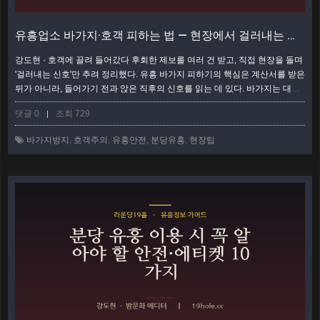
유흥업소 바가지·호객 피하는 법 — 현장에서 걸러내는 신호
강도현 · 호객에 끌려 들어갔다 후회한 제보를 여러 건 받고, 직접 현장을 돌며
'걸러내는 신호'만 추려 정리했다. 유흥 바가지 피하기의 핵심은 계산서를 받은
뒤가 아니라, 들어가기 전과 앉은 직후의 신호를 읽는 데 있다. 바가지는 대개
예고가 있다. 지나친 호객, 두루뭉술한 가격 설명, 서두르는 세팅. 이 신호들을
댓글 0
조회 729
|
현장에서 하나씩 체크할 수 있으면 대부분의 낭패는 막을 수 있다. 이 글은 입
장 전·직후·계산 단계별로 걸러낼 체크리스트다. 입장 전 — 호객 단계에서 걸
바가지방지
,
호객주의
,
유흥안전
,
분당유흥
,
현장팁
러낼 신호 바가지의 첫 신호는 길에서 나온다. 지나치게 적극적인 …
더보기