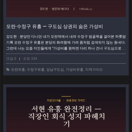
모란·수정구 유흥 — 구도심 상권의 숨은 가성비
강도현 · 분당만 다니던 내가 모란역에서 내려 수정구 밤골목을 걸어본 하룻밤
기록 모란 수정구 유흥은 분당의 화려함에 가려 좀처럼 검색되지 않는 동네다.
그런데 나는 요즘 지인들에게 "가성비를 원하면 다리 하나 건너 구도심으로 가
보라"고 말한다. 신도시 상권이 세련됨과 가격을 함께 올린 사이, 모란과 수정
댓글 0
조회 339
|
구 일대는 오래된 밀도 그대로 낮은 문턱을 지켜왔기 때문이다. 이 글은 분석
표가 아니라, 내가 실제로 모란역에서 내려 수정구 골목을 걸으며 느낀 기록이
모란유흥
,
수정구유흥
,
성남구도심
,
가성비유흥
,
지역가이드
다. 구도심 특유의 결을 있는 그대로 전한다. 모란역 4번 출구, 신도시와 다른
…
더보기