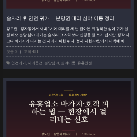
술자리 후 안전 귀가 — 분당권 대리·심야 이동 정리
강도현 · 정자동에서 새벽 1시에 대리를 세 번 잡아본 뒤 정리한 심야 귀가 실
전 메모 분당 심야 귀가는 술자리 그 자체보다 신경을 덜 쓰기 쉽지만, 정작 사
고나 바가지가 터지는 건 자리가 파한 뒤다. 정자·서현·야탑에서 새벽에 빠져
나올 때 대리운전·심야버스·택시·막차 사이에서 뭘 먼저 잡아야 할지 순서가
댓글 0
조회 451
|
헷갈리는 사람이 많다. 이 글은 자리가 끝난 순간부터 집 현관까지, 분당권 기
준으로 단계별로 정리했다. 취할수록 판단이 흐려지니 순서를 미리 외워두면
안전귀가
,
대리운전
,
분당심야
,
심야이동
,
유흥안전
훨씬 편하다. 1단계 — 파하기 30분 전에 귀가 루트부터 정한다 가장 흔한
실…
더보기