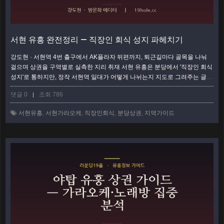
서현 유흥 완전정리 — 직장인 회식 성지 파헤치기
강도현 · 서현역 4번 출구에서 AK플라자 뒤편까지, 퇴근길마다 골목을 나눠
걸으며 상권을 구역별로 실측한 지리 취재 서현 유흥은 분당에서 '직장인 회식
성지'로 통하지만, 정작 서현역 일대가 어떻게 나뉘는지 지도로 그려주는 글은
드물다. 서현은 한 덩어리가 아니라 역을 중심으로 성격이 다른 세 구역이 붙
댓글 0
조회 786
|
어 있는 상권이다. 어느 골목으로 들어가느냐에 따라 만나는 업종도, 가격대
도, 분위기도 갈린다. 이 글은 서현역을 기준점 삼아 출구별·골목별로 무엇이
서현유흥
,
서현가라오케
,
직장인회식
,
분당상권
,
지역가이드
어디에 몰려 있는지를 발로 확인한 순서대로 안내한다. 서현역 로데오 — 상권
의 중…
더보기