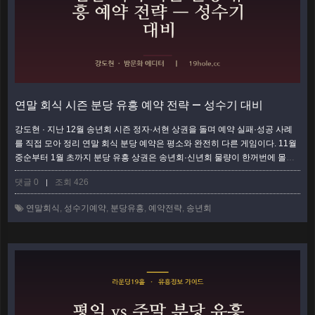
연말 회식 시즌 분당 유흥 예약 전략 — 성수기 대비
강도현 · 지난 12월 송년회 시즌 정자·서현 상권을 돌며 예약 실패·성공 사례
를 직접 모아 정리 연말 회식 분당 예약은 평소와 완전히 다른 게임이다. 11월
중순부터 1월 초까지 분당 유흥 상권은 송년회·신년회 물량이 한꺼번에 몰려,
아무 준비 없이 당일에 움직이면 원하는 룸은커녕 자리 자체를 못 잡는 일이
댓글 0
조회 426
|
흔하다. 이 글은 성수기 예약을 실패 없이 끝내기 위한 흐름을 1단계부터 6단
계까지 순서대로 정리했다. 위에서부터 그대로 따라오면 된다. 1단계 — 날짜
연말회식
,
성수기예약
,
분당유흥
,
예약전략
,
송년회
부터 못 박는다 (D-3주가 마지노선) 성수기 예약의 8할은 타이밍에서 갈…
더
보기