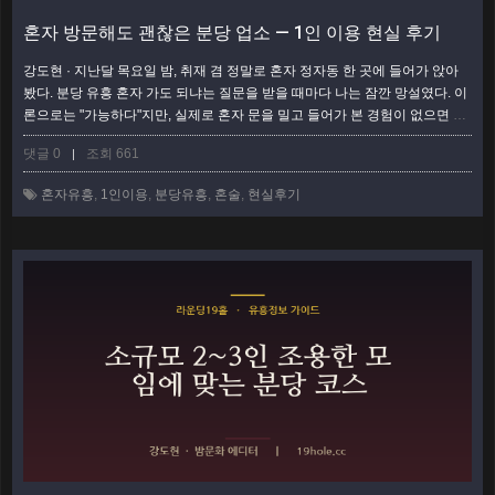
혼자 방문해도 괜찮은 분당 업소 — 1인 이용 현실 후기
강도현 · 지난달 목요일 밤, 취재 겸 정말로 혼자 정자동 한 곳에 들어가 앉아
봤다. 분당 유흥 혼자 가도 되냐는 질문을 받을 때마다 나는 잠깐 망설였다. 이
론으로는 "가능하다"지만, 실제로 혼자 문을 밀고 들어가 본 경험이 없으면 무
책임한 답 같았다. 그래서 직접 해봤다. 이 글은 매뉴얼이 아니라, 1인으로 앉
댓글 0
조회 661
|
아 술 한 잔 시키고 나오기까지의 솔직한 현장 기록이다. 혼자 가려다 망설이
는 사람이 참고할 만한 현실 감각을 담았다. 혼자 문을 밀기 전, 30분의 망설임
혼자유흥
,
1인이용
,
분당유흥
,
혼술
,
현실후기
솔직히 가게 앞에서 담배 한 대 태울 시간만큼 서성였다. 유흥은 …
더보기