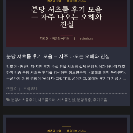
분당 셔츠룸 후기 모음 — 자주 나오는 오해와 진실
강도현 · 커뮤니티·지인 후기 수십 건을 셔츠룸 실제 운영 방식과 하나씩 대조
하며 검증 분당 셔츠룸 후기를 검색하면 정보만큼이나 오해도 함께 쏟아진다.
누군가의 한 번 경험이 "원래 다 그렇다"로 굳어지고, 오래된 후기가 지금 시스
템과 다른데도 계속 인용된다. 이 글은 분당 셔츠룸 후기에서 반복적으로 튀어
댓글 0
조회 881
|
나오는 통념 다섯 가지를 골라, 현장에서 확인한 실제와 하나씩 대조했다. 후
기를 읽되 걸러 읽는 눈을 만드는 게 목적이다. 오해 1 — "셔츠룸은 어디나 가
분당셔츠룸후기
,
셔츠룸오해
,
셔츠룸진실
,
분당유흥
,
후기모음
격이 비슷하다" 진실: 후기에서 가장 흔한 착각이다. 같은 '셔츠룸'이라는 …
더
보기