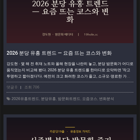
2026 분당 유흥 트렌드 — 요즘 뜨는 코스와 변화
강도현 · 몇 해 전 취재 노트와 올해 현장을 나란히 놓고, 분당 밤문화가 어디로
움직였는지 비교해 봤다. 2026 분당 유흥 트렌드를 한마디로 요약하면 '작고
투명하고 짧아졌다'다. 예전의 크고 화려한 코스가 줄고, 소규모·명료한 가격·
짧은 회전으로 무게중심이 옮겨 갔다. 코로나 이후 회식 문화가 바뀌고, 세대
댓글 0
조회 706
|
가 교체되고, 판교 IT 상권이 커지면서 분당의 밤도 함께 변했다. 이 글은 과거
와 현재를 나란히 대비하며 요즘 뜨는 코스와 그 배경을 짚는다. 과거 — 크고
2026유흥트렌드
,
분당유흥
,
밤문화트렌드
,
요즘코스
,
변화분석
길고 '흥' 중심이던 시절 몇 해 전만 해도 분당 밤문화의 표준은…
더보기