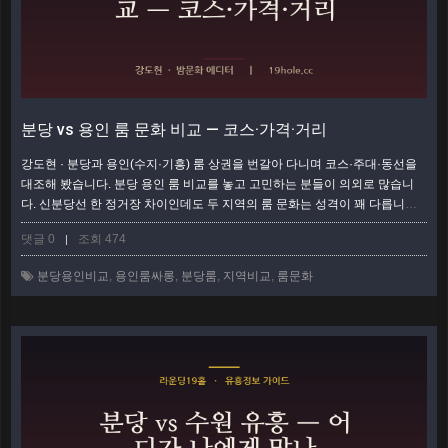
분당 vs 용인 룸 문화 비교 — 코스·가격·거리
강도현 · 분당과 용인(수지·기흥) 룸 상권을 번갈아 다니며 코스·주대·동선을
대조해 봤습니다. 분당 용인 룸 비교를 놓고 고민하는 분들이 의외로 많습니
다. 신분당선 한 정거장 차이인데도 두 지역의 룸 문화는 성격이 꽤 다릅니다.
분당은 정자·서현을 축으로 코스가 표준화돼 있고, 용인은 수지·기흥·죽전으
댓글 0
조회 474
|
로 상권이 흩어지면서 가성비와 편안함이 강점입니다. 어느 쪽이 낫다기보다,
목적·예산·집 방향에 따라 답이 갈립니다. 실제로 다녀 본 감각을 표로 압축해
분당용인비교
,
용인룸싸롱
,
분당룸
,
지역비교
,
룸문화
정리했습니다. 한눈에 보는 분당 vs 용인 룸 비교표 항목분당(정자·서현)용인
(…
더보기