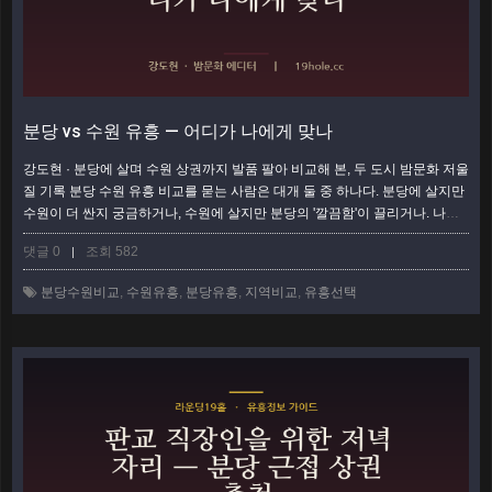
분당 vs 수원 유흥 — 어디가 나에게 맞나
강도현 · 분당에 살며 수원 상권까지 발품 팔아 비교해 본, 두 도시 밤문화 저울
질 기록 분당 수원 유흥 비교를 묻는 사람은 대개 둘 중 하나다. 분당에 살지만
수원이 더 싼지 궁금하거나, 수원에 살지만 분당의 '깔끔함'이 끌리거나. 나는
두 도시를 오가며 상권을 밟아 봤고, 결론은 '어디가 더 좋다'가 아니라 '무엇을
댓글 0
조회 582
|
우선하느냐'였다. 이 글은 가격·분위기·접근성·상권 밀도를 표로 마주 세운 뒤,
각 항목을 사람 사는 이야기로 풀어 본 비교다. 한눈에 보는 분당 vs 수원 비교
분당수원비교
,
수원유흥
,
분당유흥
,
지역비교
,
유흥선택
표 항목분당 (정자·서현·야탑)수원 (인계·수원역권) …
더보기