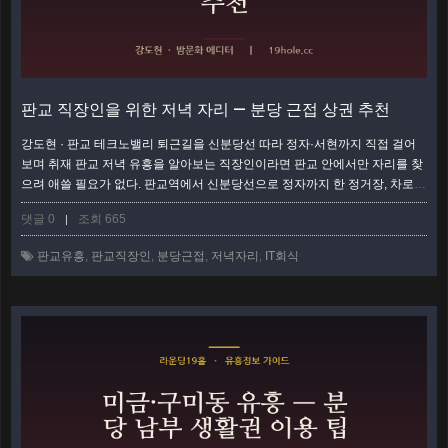
판교 직장인을 위한 저녁 자리 — 분당 근접 상권 추천
강도현 · 판교 테크노밸리 퇴근길을 신분당선 따라 정자·서현까지 직접 걸어
보며 취재 판교 저녁 유흥을 알아보는 직장인이라면 판교 안에서만 자리를 찾
으려 애쓸 필요가 없다. 판교역에서 신분당선으로 정자까지 한 정거장, 차로도
10분이면 정자·서현·미금 상권이 곧장 붙어 있어서, 사무실을 나선 흐름 그대
댓글 0
조회 665
|
로 분당으로 넘어가는 편이 훨씬 현실적이다. 이 글은 판교 직장인이 실제로
자주 마주치는 저녁 상황 네 가지를 세워두고, 각 경우에 어느 상권·어느 형태
판교유흥
,
판교직장인
,
분당근접
,
저녁자리
,
IT회식
로 움직이는 게 후회가 적은지를 상황별로 갈라 정리했다. 왜 판교 사람들은
결국 분당…
더보기