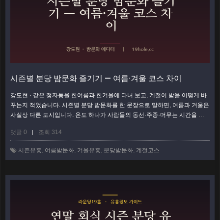
시즌별 분당 밤문화 즐기기 — 여름·겨울 코스 차이
강도현 · 같은 정자동을 한여름과 한겨울에 다녀 보고, 계절이 밤을 어떻게 바
꾸는지 적었습니다. 시즌별 분당 밤문화를 한 문장으로 말하면, 여름과 겨울은
사실상 다른 도시입니다. 온도 하나가 사람들의 동선·주종·머무는 시간을 통
째로 바꾸더군요. 저는 작년 8월과 올 1월, 같은 정자 골목을 일부러 두 번 걸
댓글 0
조회 314
|
었습니다. 그때 느낀 온도 차를 코스 이야기로 풀어봅니다. 시즌을 알면 예약
타이밍도, 자리 성격도, 심지어 그날 마실 주종까지 미리 그려집니다. 계절은
시즌유흥
,
여름밤문화
,
겨울유흥
,
분당밤문화
,
계절코스
배경이 아니라, 밤의 리듬을 정하는 첫 번째 변수였습니다. 여름밤 — 늦게 …
더보기