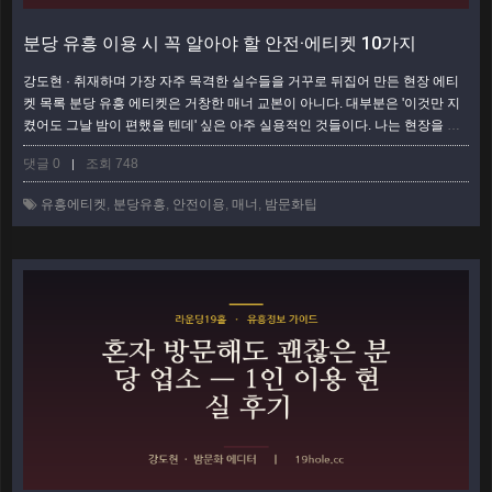
분당 유흥 이용 시 꼭 알아야 할 안전·에티켓 10가지
강도현 · 취재하며 가장 자주 목격한 실수들을 거꾸로 뒤집어 만든 현장 에티
켓 목록 분당 유흥 에티켓은 거창한 매너 교본이 아니다. 대부분은 '이것만 지
켰어도 그날 밤이 편했을 텐데' 싶은 아주 실용적인 것들이다. 나는 현장을 돌
며 손님과 업소 사이에서 벌어지는 마찰을 숱하게 봤고, 그 원인은 놀랄 만큼
댓글 0
조회 748
|
반복됐다. 아래 10가지는 그 반복을 뒤집어 정리한 체크리스트다. 각 항목마
다 '왜'를 붙였으니, 이유까지 읽으면 다음 술자리가 한결 매끄러워질 것이다.
유흥에티켓
,
분당유흥
,
안전이용
,
매너
,
밤문화팁
가기 전에 챙길 것 (예약·준비 단계) 대부분의 불편은 자리에 앉기 전, 즉 …
더
보기