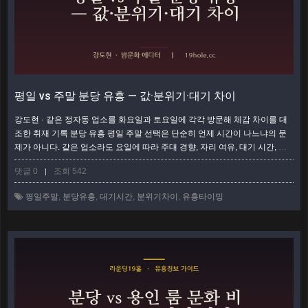
평일 vs 주말 분당 유흥 — 값·분위기·대기 차이
강도현 · 같은 정자동 업소를 화요일과 토요일에 각각 방문해 체감 차이를 대
조한 취재 기록 분당 유흥 평일 주말 선택은 단순히 언제 시간이 나느냐의 문
제가 아니다. 같은 업소라도 요일에 따라 주대 경향, 자리 여유, 대기 시간, 심
지어 분위기의 온도까지 확 달라진다. 화요일 밤의 정자동과 토요일 밤의 정자
댓글 0
조회 542
|
동은 사실상 다른 동네처럼 느껴질 정도다. 이 글은 값·분위기·대기라는 세 축
으로 평일과 주말을 나란히 놓고, 목적별로 어느 쪽이 유리한지 정리했다. 한
평일주말
,
분당유흥
,
대기시간
,
분위기차이
,
유흥타이밍
눈에 보는 평일 vs 주말 비교 항목평일 (월~목)주말 (금~토) 주대 경향기본…
더보기