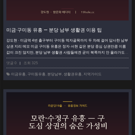
미금·구미동 유흥 — 분당 남부 생활권 이용 팁
강도현 · 미금역 4번 출구부터 구미동 먹자골목까지 두 차례 걸어 답사한 남부
상권 지리 메모 미금 구미동 유흥은 정자·서현 같은 분당 중심 상권만큼 이름
값이 크진 않지만, 분당 남부 생활권 사람들에겐 굳이 북쪽까지 안 올라가도
되는 실속 상권이다. 미금역을 축으로 구미동·오리 방면이 하나의 생활권으로
댓글 0
조회 325
|
묶이는데, 골목마다 성격이 꽤 다르다. 이 글은 남부 거주자와 인근 직장인이
동선을 낭비하지 않도록, 미금·구미동 일대를 구역 단위로 쪼개 지리적으로 정
미금유흥
,
구미동유흥
,
분당남부
,
생활권유흥
,
지역가이드
리했다. 미금역 일대 — 남부 생활권의 관문 미금역은 신분당선과 분당선이 만
나는 …
더보기