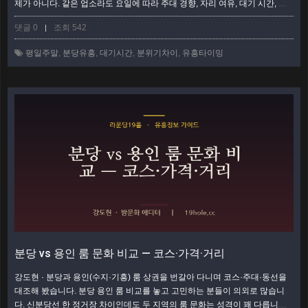
제가 아니다. 같은 업소라도 요일에 따라 주대 경향, 자리 여유, 대기 시간, 심
지어 분위기의 온도까지 확 달라진다. 화요일 밤의 정자동과 토요일 밤의 정자
댓글 0
조회 542
|
동은 사실상 다른 동네처럼 느껴질 정도다. 이 글은 값·분위기·대기라는 세 축
으로 평일과 주말을 나란히 놓고, 목적별로 어느 쪽이 유리한지 정리했다. 한
평일주말
,
분당유흥
,
대기시간
,
분위기차이
,
유흥타이밍
눈에 보는 평일 vs 주말 비교 항목평일 (월~목)주말 (금~토) 주대 경향기본…
더보기
분당 vs 용인 룸 문화 비교 — 코스·가격·거리
강도현 · 분당과 용인(수지·기흥) 룸 상권을 번갈아 다니며 코스·주대·동선을
대조해 봤습니다. 분당 용인 룸 비교를 놓고 고민하는 분들이 의외로 많습니
다. 신분당선 한 정거장 차이인데도 두 지역의 룸 문화는 성격이 꽤 다릅니다.