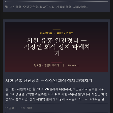
표가 아니라, 내가 실제로 모란역에서 내려 수정구 골목을 걸으며 느낀 기록이
모란유흥
,
수정구유흥
,
성남구도심
,
가성비유흥
,
지역가이드
다. 구도심 특유의 결을 있는 그대로 전한다. 모란역 4번 출구, 신도시와 다른
…
더보기
서현 유흥 완전정리 — 직장인 회식 성지 파헤치기
강도현 · 서현역 4번 출구에서 AK플라자 뒤편까지, 퇴근길마다 골목을 나눠
걸으며 상권을 구역별로 실측한 지리 취재 서현 유흥은 분당에서 '직장인 회식
성지'로 통하지만, 정작 서현역 일대가 어떻게 나뉘는지 지도로 그려주는 글은
드물다. 서현은 한 덩어리가 아니라 역을 중심으로 성격이 다른 세 구역이 붙
댓글 0
조회 789
|
어 있는 상권이다. 어느 골목으로 들어가느냐에 따라 만나는 업종도, 가격대