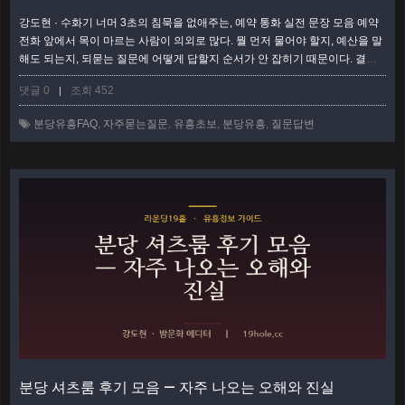
강도현 · 수화기 너머 3초의 침묵을 없애주는, 예약 통화 실전 문장 모음 예약
전화 앞에서 목이 마르는 사람이 의외로 많다. 뭘 먼저 물어야 할지, 예산을 말
해도 되는지, 되묻는 질문에 어떻게 답할지 순서가 안 잡히기 때문이다. 결론
부터 말하면 통화는 30초면 끝난다. 순서만 알면 된다. 오늘은 내가 현장에서
댓글 0
조회 452
|
수백 번 걸어본 통화를 실제 대화 스크립트로 옮겨, 그대로 읽으면 되게 만들
어 두었다. 통화 전 30초, 이것부터 정하고 걸어라 전화를 걸기 전에 딱 네 가
분당유흥FAQ
,
자주묻는질문
,
유흥초보
,
분당유흥
,
질문답변
지만 손에 쥐고 있으면 된다. 인원, 시간(방문 시각), 업종·코스,…
더보기
분당 셔츠룸 후기 모음 — 자주 나오는 오해와 진실