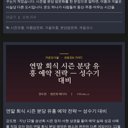
꾸는지 적었습니다. 시즌별 분당 밤문화를 한 문장으로 말하면, 여름과 겨울은
사실상 다른 도시입니다. 온도 하나가 사람들의 동선·주종·머무는 시간을 통
째로 바꾸더군요. 저는 작년 8월과 올 1월, 같은 정자 골목을 일부러 두 번 걸
댓글 0
조회 314
|
었습니다. 그때 느낀 온도 차를 코스 이야기로 풀어봅니다. 시즌을 알면 예약
타이밍도, 자리 성격도, 심지어 그날 마실 주종까지 미리 그려집니다. 계절은
시즌유흥
,
여름밤문화
,
겨울유흥
,
분당밤문화
,
계절코스
배경이 아니라, 밤의 리듬을 정하는 첫 번째 변수였습니다. 여름밤 — 늦게 …
더보기
연말 회식 시즌 분당 유흥 예약 전략 — 성수기 대비
강도현 · 지난 12월 송년회 시즌 정자·서현 상권을 돌며 예약 실패·성공 사례
를 직접 모아 정리 연말 회식 분당 예약은 평소와 완전히 다른 게임이다. 11월