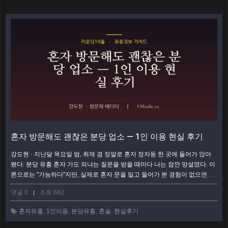
보기
혼자 방문해도 괜찮은 분당 업소 — 1인 이용 현실 후기
강도현 · 지난달 목요일 밤, 취재 겸 정말로 혼자 정자동 한 곳에 들어가 앉아
봤다. 분당 유흥 혼자 가도 되냐는 질문을 받을 때마다 나는 잠깐 망설였다. 이
론으로는 "가능하다"지만, 실제로 혼자 문을 밀고 들어가 본 경험이 없으면 무
책임한 답 같았다. 그래서 직접 해봤다. 이 글은 매뉴얼이 아니라, 1인으로 앉
댓글 0
조회 662
|
아 술 한 잔 시키고 나오기까지의 솔직한 현장 기록이다. 혼자 가려다 망설이
는 사람이 참고할 만한 현실 감각을 담았다. 혼자 문을 밀기 전, 30분의 망설임
혼자유흥
,
1인이용
,
분당유흥
,
혼술
,
현실후기
솔직히 가게 앞에서 담배 한 대 태울 시간만큼 서성였다. 유흥은 …
더보기