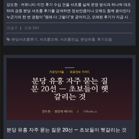
강도현 · 커뮤니티·지인 후기 수십 건을 셔츠룸 실제 운영 방식과 하나씩 대조
하며 검증 분당 셔츠룸 후기를 검색하면 정보만큼이나 오해도 함께 쏟아진다.
누군가의 한 번 경험이 "원래 다 그렇다"로 굳어지고, 오래된 후기가 지금 시스
템과 다른데도 계속 인용된다. 이 글은 분당 셔츠룸 후기에서 반복적으로 튀어
댓글 0
조회 884
|
나오는 통념 다섯 가지를 골라, 현장에서 확인한 실제와 하나씩 대조했다. 후
기를 읽되 걸러 읽는 눈을 만드는 게 목적이다. 오해 1 — "셔츠룸은 어디나 가
분당셔츠룸후기
,
셔츠룸오해
,
셔츠룸진실
,
분당유흥
,
후기모음
격이 비슷하다" 진실: 후기에서 가장 흔한 착각이다. 같은 '셔츠룸'이라는 …
더
보기
분당 유흥 자주 묻는 질문 20선 — 초보들이 헷갈리는 것