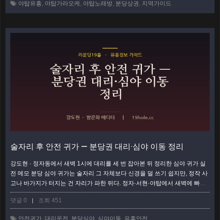
야탑유흥
,
야탑가라오케
,
야탑노래방
,
분당상권
,
지역가이드
터리 — 상권의 심장부 기준점은 언제나 야탑역이다. 지하철 분당선 야탑역과
버스 환승…
더보기
술자리 후 안전 귀가 — 분당권 대리·심야 이동 정리
강도현 · 정자동에서 새벽 1시에 대리를 세 번 잡아본 뒤 정리한 심야 귀가 실
전 메모 분당 심야 귀가는 술자리 그 자체보다 신경을 덜 쓰기 쉽지만, 정작 사
고나 바가지가 터지는 건 자리가 파한 뒤다. 정자·서현·야탑에서 새벽에 빠져
나올 때 대리운전·심야버스·택시·막차 사이에서 뭘 먼저 잡아야 할지 순서가
댓글 0
조회 451
|
헷갈리는 사람이 많다. 이 글은 자리가 끝난 순간부터 집 현관까지, 분당권 기
준으로 단계별로 정리했다. 취할수록 판단이 흐려지니 순서를 미리 외워두면
안전귀가
,
대리운전
,
분당심야
,
심야이동
,
유흥안전