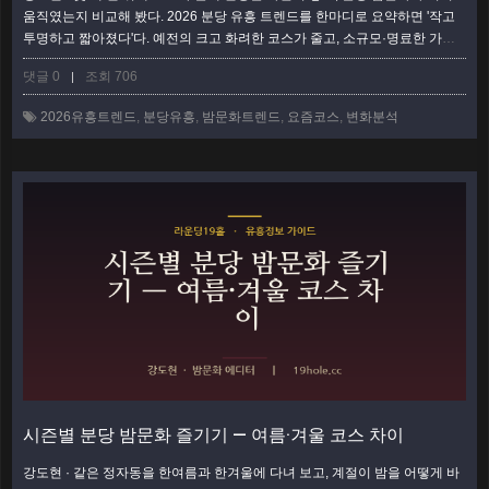
움직였는지 비교해 봤다. 2026 분당 유흥 트렌드를 한마디로 요약하면 '작고
투명하고 짧아졌다'다. 예전의 크고 화려한 코스가 줄고, 소규모·명료한 가격·
짧은 회전으로 무게중심이 옮겨 갔다. 코로나 이후 회식 문화가 바뀌고, 세대
댓글 0
조회 706
|
가 교체되고, 판교 IT 상권이 커지면서 분당의 밤도 함께 변했다. 이 글은 과거
와 현재를 나란히 대비하며 요즘 뜨는 코스와 그 배경을 짚는다. 과거 — 크고
2026유흥트렌드
,
분당유흥
,
밤문화트렌드
,
요즘코스
,
변화분석
길고 '흥' 중심이던 시절 몇 해 전만 해도 분당 밤문화의 표준은…
더보기
시즌별 분당 밤문화 즐기기 — 여름·겨울 코스 차이
강도현 · 같은 정자동을 한여름과 한겨울에 다녀 보고, 계절이 밤을 어떻게 바