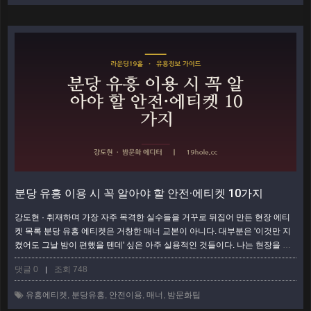
분당 유흥 이용 시 꼭 알아야 할 안전·에티켓 10가지
강도현 · 취재하며 가장 자주 목격한 실수들을 거꾸로 뒤집어 만든 현장 에티
켓 목록 분당 유흥 에티켓은 거창한 매너 교본이 아니다. 대부분은 '이것만 지
켰어도 그날 밤이 편했을 텐데' 싶은 아주 실용적인 것들이다. 나는 현장을 돌
며 손님과 업소 사이에서 벌어지는 마찰을 숱하게 봤고, 그 원인은 놀랄 만큼
댓글 0
조회 748
|
반복됐다. 아래 10가지는 그 반복을 뒤집어 정리한 체크리스트다. 각 항목마
다 '왜'를 붙였으니, 이유까지 읽으면 다음 술자리가 한결 매끄러워질 것이다.
유흥에티켓
,
분당유흥
,
안전이용
,
매너
,
밤문화팁
가기 전에 챙길 것 (예약·준비 단계) 대부분의 불편은 자리에 앉기 전, 즉 …
더