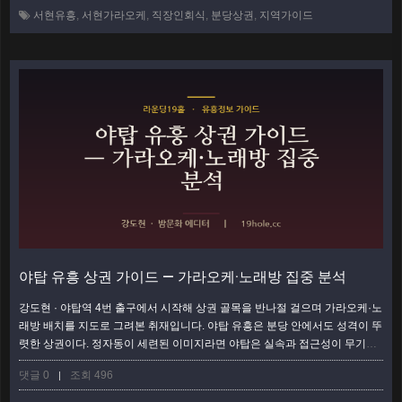
도, 분위기도 갈린다. 이 글은 서현역을 기준점 삼아 출구별·골목별로 무엇이
서현유흥
,
서현가라오케
,
직장인회식
,
분당상권
,
지역가이드
어디에 몰려 있는지를 발로 확인한 순서대로 안내한다. 서현역 로데오 — 상권
의 중…
더보기
야탑 유흥 상권 가이드 — 가라오케·노래방 집중 분석
강도현 · 야탑역 4번 출구에서 시작해 상권 골목을 반나절 걸으며 가라오케·노
래방 배치를 지도로 그려본 취재입니다. 야탑 유흥은 분당 안에서도 성격이 뚜
렷한 상권이다. 정자동이 세련된 이미지라면 야탑은 실속과 접근성이 무기인
생활밀착형 밤거리다. 야탑역을 중심으로 가라오케·노래방이 어느 방향, 어느
댓글 0
조회 496
|
골목에 몰려 있는지 구역을 나눠 지리적으로 짚어보면 처음 오는 사람도 헤매
지 않는다. 이 글은 발로 걸으며 확인한 야탑 상권의 구역별 지도다. 야탑역 로