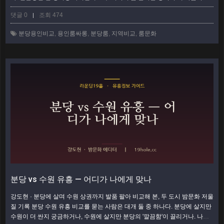
분당은 정자·서현을 축으로 코스가 표준화돼 있고, 용인은 수지·기흥·죽전으
댓글 0
조회 474
|
로 상권이 흩어지면서 가성비와 편안함이 강점입니다. 어느 쪽이 낫다기보다,
목적·예산·집 방향에 따라 답이 갈립니다. 실제로 다녀 본 감각을 표로 압축해
분당용인비교
,
용인룸싸롱
,
분당룸
,
지역비교
,
룸문화
정리했습니다. 한눈에 보는 분당 vs 용인 룸 비교표 항목분당(정자·서현)용인
(…
더보기
분당 vs 수원 유흥 — 어디가 나에게 맞나
강도현 · 분당에 살며 수원 상권까지 발품 팔아 비교해 본, 두 도시 밤문화 저울
질 기록 분당 수원 유흥 비교를 묻는 사람은 대개 둘 중 하나다. 분당에 살지만
수원이 더 싼지 궁금하거나, 수원에 살지만 분당의 '깔끔함'이 끌리거나. 나는