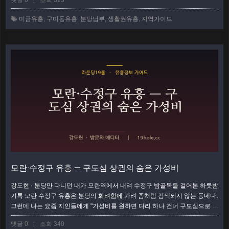
댓글 0
조회 325
|
묶이는데, 골목마다 성격이 꽤 다르다. 이 글은 남부 거주자와 인근 직장인이
동선을 낭비하지 않도록, 미금·구미동 일대를 구역 단위로 쪼개 지리적으로 정
미금유흥
,
구미동유흥
,
분당남부
,
생활권유흥
,
지역가이드
리했다. 미금역 일대 — 남부 생활권의 관문 미금역은 신분당선과 분당선이 만
나는 …
더보기
모란·수정구 유흥 — 구도심 상권의 숨은 가성비
강도현 · 분당만 다니던 내가 모란역에서 내려 수정구 밤골목을 걸어본 하룻밤
기록 모란 수정구 유흥은 분당의 화려함에 가려 좀처럼 검색되지 않는 동네다.
그런데 나는 요즘 지인들에게 "가성비를 원하면 다리 하나 건너 구도심으로 가
보라"고 말한다. 신도시 상권이 세련됨과 가격을 함께 올린 사이, 모란과 수정
댓글 0
조회 340
|
구 일대는 오래된 밀도 그대로 낮은 문턱을 지켜왔기 때문이다. 이 글은 분석