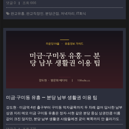
댓글 0
조회 666
|
로 분당으로 넘어가는 편이 훨씬 현실적이다. 이 글은 판교 직장인이 실제로
자주 마주치는 저녁 상황 네 가지를 세워두고, 각 경우에 어느 상권·어느 형태
판교유흥
,
판교직장인
,
분당근접
,
저녁자리
,
IT회식
로 움직이는 게 후회가 적은지를 상황별로 갈라 정리했다. 왜 판교 사람들은
결국 분당…
더보기
미금·구미동 유흥 — 분당 남부 생활권 이용 팁
강도현 · 미금역 4번 출구부터 구미동 먹자골목까지 두 차례 걸어 답사한 남부
상권 지리 메모 미금 구미동 유흥은 정자·서현 같은 분당 중심 상권만큼 이름
값이 크진 않지만, 분당 남부 생활권 사람들에겐 굳이 북쪽까지 안 올라가도
되는 실속 상권이다. 미금역을 축으로 구미동·오리 방면이 하나의 생활권으로