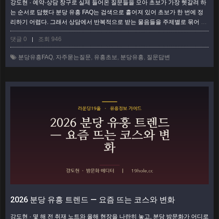
강도현 · 예약·상담 창구로 실제 들어온 질문들을 모아 초보가 가장 헷갈려 하
는 순서로 답했다 분당 유흥 FAQ는 검색으로 흩어져 있어 초보가 한 번에 정
리하기 어렵다. 그래서 상담에서 반복적으로 받는 물음들을 주제별로 묶어 문
답 형태로 답을 붙였다. 가격·형태·예약·매너까지, 처음 가는 사람이 진짜 궁금
댓글 0
조회 946
|
해하는 것 위주다. 확정 금액이나 특정 업소 단정은 피하고, 판단에 쓰는 '기
준'을 주는 데 초점을 맞췄다. 가격·계산이 헷갈릴 때 Q1. 1인당 얼마면 되나
분당유흥FAQ
,
자주묻는질문
,
유흥초보
,
분당유흥
,
질문답변
요? 한 줄로 답하기 어렵다. 형태·인원·시간·주류가 총액을 좌우하기 때문…
더보기
2026 분당 유흥 트렌드 — 요즘 뜨는 코스와 변화
강도현 · 몇 해 전 취재 노트와 올해 현장을 나란히 놓고, 분당 밤문화가 어디로