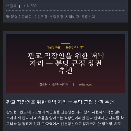
두 도시를 오가며 상권을 밟아 봤고, 결론은 '어디가 더 좋다'가 아니라 '무엇을
댓글 0
조회 582
|
우선하느냐'였다. 이 글은 가격·분위기·접근성·상권 밀도를 표로 마주 세운 뒤,
각 항목을 사람 사는 이야기로 풀어 본 비교다. 한눈에 보는 분당 vs 수원 비교
분당수원비교
,
수원유흥
,
분당유흥
,
지역비교
,
유흥선택
표 항목분당 (정자·서현·야탑)수원 (인계·수원역권) …
더보기
판교 직장인을 위한 저녁 자리 — 분당 근접 상권 추천
강도현 · 판교 테크노밸리 퇴근길을 신분당선 따라 정자·서현까지 직접 걸어
보며 취재 판교 저녁 유흥을 알아보는 직장인이라면 판교 안에서만 자리를 찾
으려 애쓸 필요가 없다. 판교역에서 신분당선으로 정자까지 한 정거장, 차로도
10분이면 정자·서현·미금 상권이 곧장 붙어 있어서, 사무실을 나선 흐름 그대