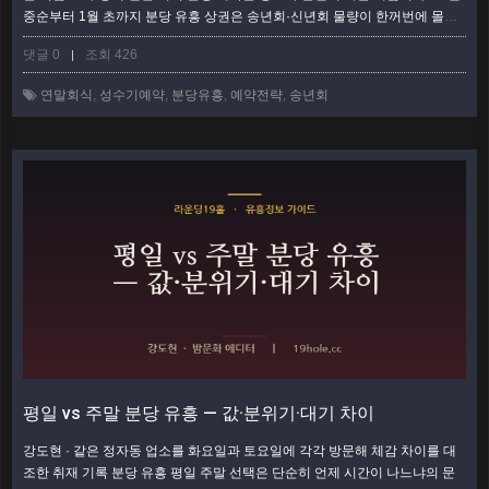
중순부터 1월 초까지 분당 유흥 상권은 송년회·신년회 물량이 한꺼번에 몰려,
아무 준비 없이 당일에 움직이면 원하는 룸은커녕 자리 자체를 못 잡는 일이
댓글 0
조회 426
|
흔하다. 이 글은 성수기 예약을 실패 없이 끝내기 위한 흐름을 1단계부터 6단
계까지 순서대로 정리했다. 위에서부터 그대로 따라오면 된다. 1단계 — 날짜
연말회식
,
성수기예약
,
분당유흥
,
예약전략
,
송년회
부터 못 박는다 (D-3주가 마지노선) 성수기 예약의 8할은 타이밍에서 갈…
더
보기
평일 vs 주말 분당 유흥 — 값·분위기·대기 차이
강도현 · 같은 정자동 업소를 화요일과 토요일에 각각 방문해 체감 차이를 대
조한 취재 기록 분당 유흥 평일 주말 선택은 단순히 언제 시간이 나느냐의 문