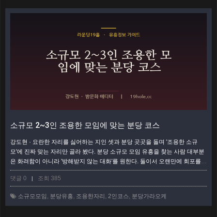
소규모 2~3인 조용한 모임에 맞는 분당 코스
강도현 · 요란한 자리를 싫어하는 지인 셋과 분당 곳곳을 돌며 '조용한 소규
모'에 진짜 맞는 자리만 골라 봤다. 분당 소규모 모임 유흥을 찾는 사람 대부분
은 화려함이 아니라 '방해받지 않는 대화'를 원한다. 둘이서 오랜만에 회포를
풀거나, 셋이 조용히 한잔하며 근황을 나누는 자리. 인원이 적을수록 큰 방과
댓글 0
조회 385
|
시끄러운 세팅은 오히려 부담이 된다. 이 글은 2~3인이 편하게 앉을 수 있는
상황별 시나리오를 나눠, 어떤 자리가 그 상황에 맞는지 짚어 준다. 왜 소규모
소규모모임
,
분당유흥
,
조용한자리
,
2인코스
,
분당가라오케
는 '고르는 기준'이 다른가 인원이 대여섯을 넘으면 방 크기와 흥이 관건이…
더보기