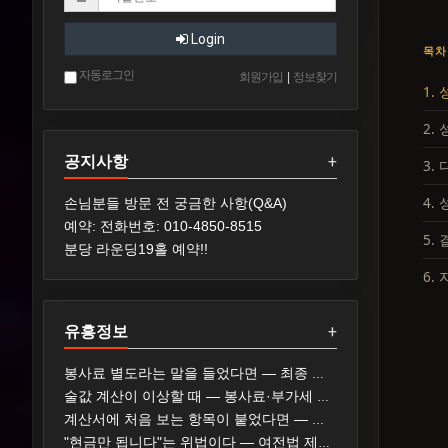
Login
목차
자동로그인
회원가입
|
정보찾기
1.
2.
공지사항
+
3.
4.
손님분들 방문 전 궁금한 사항(Q&A)
예약: 전화번호: 010-4850-8515
5.
분당 라운딩19홀 예약!!
6.
유흥정보
+
봉사료 별도라는 말을 들었다면 — 최종 지불 가격 표시와 확인 순서
술값 계산이 이상할 때 — 봉사료·부가세 표기와 확인 순서
계산서에 처음 보는 항목이 붙었다면 — 가격표 게시 의무와 대응 순서
"현금만 됩니다"는 위법이다 — 여전법 제19조와 신고 두 갈래