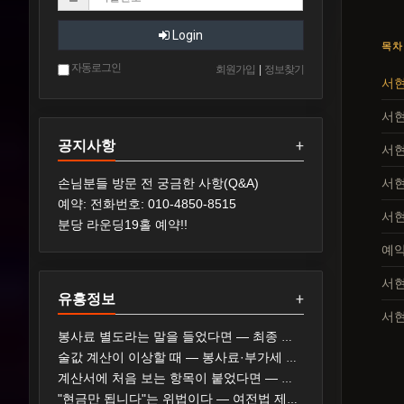
Login
목차
자동로그인
회원가입
|
정보찾기
서현
서현
공지사항
+
서현
서현
손님분들 방문 전 궁금한 사항(Q&A)
예약: 전화번호: 010-4850-8515
서현
분당 라운딩19홀 예약!!
예약
서현
유흥정보
+
서현
봉사료 별도라는 말을 들었다면 — 최종 지불 가격 표시와 확인 순서
술값 계산이 이상할 때 — 봉사료·부가세 표기와 확인 순서
계산서에 처음 보는 항목이 붙었다면 — 가격표 게시 의무와 대응 순서
"현금만 됩니다"는 위법이다 — 여전법 제19조와 신고 두 갈래