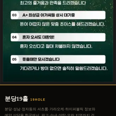
분당19홀
19HOLE
분당·성남·정자동의 셔츠룸·가라오케·하이퍼블릭 정보와
예약 상담을 한곳에서. 판교·수내·야탑·모란 지역까지 검