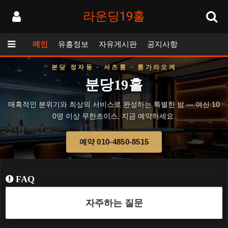
라운딩19홀
메인
유흥정보
자유게시판
공지사항
분당 정자동 · 셔츠룸 · 룸가라오케
분당19홀
매혹적인 분위기와 최상의 서비스로 완성하는 특별한 밤 — 여신 10
0명 이상 무한초이스, 지금 예약하세요.
예약 010-4850-8515
FAQ
자주하는 질문