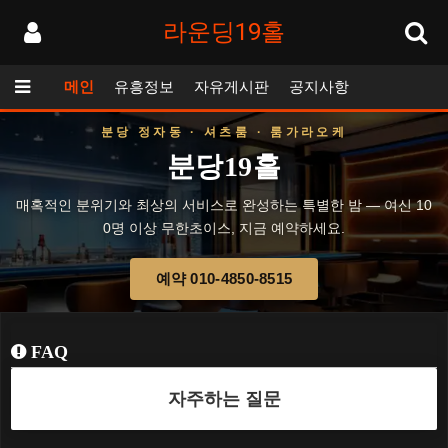
라운딩19홀
메인
유흥정보
자유게시판
공지사항
분당 정자동 · 셔츠룸 · 룸가라오케
분당19홀
매혹적인 분위기와 최상의 서비스로 완성하는 특별한 밤 — 여신 10
0명 이상 무한초이스, 지금 예약하세요.
예약 010-4850-8515
FAQ
자주하는 질문