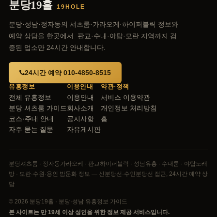
분당19홀
19HOLE
분당·성남·정자동의 셔츠룸·가라오케·하이퍼블릭 정보와
예약 상담을 한곳에서. 판교·수내·야탑·모란 지역까지 검
증된 업소만 24시간 안내합니다.
24시간 예약 010-4850-8515
유흥정보
이용안내
약관·정책
전체 유흥정보
이용안내
서비스 이용약관
분당 셔츠룸 가이드
회사소개
개인정보 처리방침
코스·주대 안내
공지사항
홈
자주 묻는 질문
자유게시판
분당셔츠룸 · 정자동가라오케 · 판교하이퍼블릭 · 성남유흥 · 수내룸 · 야탑노래
방 · 모란·수원·용인 밤문화 정보 — 신분당선·수인분당선 접근, 24시간 예약 상
담
© 2026 분당19홀 · 분당·성남 유흥정보 가이드
본 사이트는 만 19세 이상 성인을 위한 정보 제공 서비스입니다.