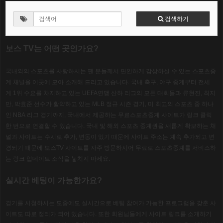
검색하기
보스 TV
는 어떤 곳인가요
?
국내외의 스포츠를 사랑하시는 팬 분들께서 편안하게 감상하실 수 있는 스포츠중
계 채널을 이곳에 모아 소개해 드리고 있습니다
.
국내 축구
,
야구 중계부터 전세
계
1
위 수요를 차지하고 있는
UEFA
연맹 산하 리그의 모든 대회들과 류현진
,
최지
만
,
박효준 선수가 활약하고 있는
MLB
정규 시즌 경기
,
미 최고의 스포츠 중 하나
인
NBA
리그 경기까지
,
국내에서 제공하는 무료스포츠중계 사이트가 링크 클릭
한 번으로 연결할 수 있습니다
.
국내 및 해외 스포츠 중계권을 새롭게 확보하는 채
널과 사이트는 수시로 추가
,
변동이 있기 때문에 사이트 주소는 계속 추가되고 변
경되기 때문에 보스
TV
사이트를 자주 방문하시어 무료로 스포츠중계를 서비스하
는 링크 업데이트 소식을 놓치지 마세요
.
실시간 베팅이 가능한가요
?
경기를 시청하시는 도중에도 실시간으로 베팅 참여가 가능한 프로그램을 갖춘 사
이트도 따로 정리가 되어 있습니다
.
또한 회원님들에게 사이트 링크를 소개하기