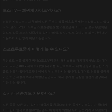
보스 TV
는 회원제 사이트인가요
?
비회원 자격으로도 제한 없이 모든 콘텐츠 상품 이용을 무제한 보장해드리고 있습
니다
. 보스 TV
에서 다루는 스포츠콘텐츠 및 스포츠중계 서비스는 모두 무료지원
임으로 각종 스포츠 생중계 및 실시간 베팅
,
실시간으로 업데이트 되는 관련 데이
터들까지 가입 없이 이용 가능합니다
.
스포츠무료중계 어떻게 볼 수 있나요
?
무상으로 송출 불가한 국내스포츠부터 유려 해외스포츠 경기까지 찾으시는 데이
터가 있다면
##TV
사이트 메인에서 이를 확인해주세요
.
대회 일정과 동일한 스케
줄로 링크가 업데이트되니 이에 맞춰 방문하시면 됩니다
.
업데이트 링크를 클릭하
기만 하면 시청자로서의 역할은 끝입니다
.
이제 경기 풀 영상을 즐겁게 감상하시
기만 하면 됩니다
.
실시간 생중계도 지원하나요
?
모든 종목
,
모든 경기 실시간 생중계를 원칙으로 하는 중계사이트입니다
.
국내에
서 비인기 항목으로 분류되는 종목
,
매치까지 차별을 두지 않고 라이브 브로드캐