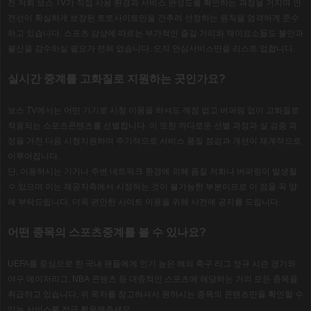
전 저희 보스
TV
가 직접 사용 환경과 서비스 완성도를 확인하는 과정을 거치며 안
전선이 확실하게 보장된 토토사이트만을 간추려 선정하는 원칙을 엄격하게 준수
하고 있습니다
.
스포츠 감상에 따르는 부가적인 즐길 거리와 재미요소들도 불안과
불신을 감수하실 필요가 전혀 없습니다
.
오직 안심서비스만을 리스트 업합니다
.
실시간 중계를 고화질로 지원하는 곳인가요
?
보스 TV
에서는 어떤 기기로 시청 이용을 하셔도 깨짐 없고 버퍼링 없이 고화질로
적용되는 스포츠콘텐츠를 선별합니다
.
이 또한 까다로운 선별 과정과 실 검증 과
정을 거친 다음 시청지원하며 주기적으로 서비스 품질 점검과 개선이 체계적으로
이루어집니다
.
단
,
이용하시는 기기나 주변 네트워크 환경에 의해 품질 저화나 버퍼링이 발생할
수 있으며 이는 제공자측에서 시정하는 것이 불가능한 부분이므로 이 점을 꼭 양
해 부탁드립니다
.
더욱 편안한 사이트 이용을 위해 사전에 공지를 드립니다
.
어떤 종목의 스포츠중계를 볼 수 있나요
?
UEFA
를 중심으로 한 국내 팬들에게 인기 높은 해외 축구 리그 정규 시즌 경기와
야구 메이저리그
, NBA
콘텐츠 등 대중적인 스포츠에 해당하는 거의 모든 종목을
취급하고 있습니다
.
위 목차를 참고하셔서 원하시는 종목의 콘텐츠만을 확인할 수
있는 서비스를 적극 활용해주세요
.